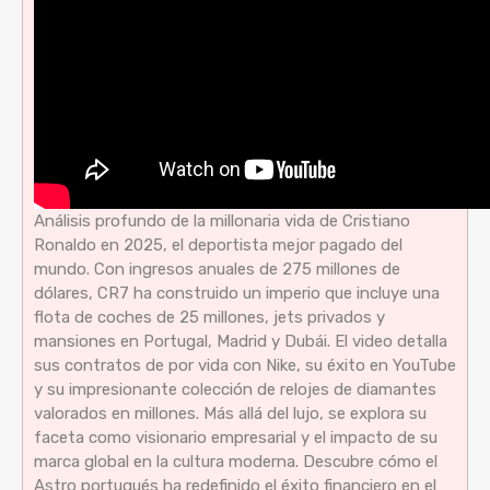
Análisis profundo de la millonaria vida de Cristiano
Ronaldo en 2025, el deportista mejor pagado del
mundo. Con ingresos anuales de 275 millones de
dólares, CR7 ha construido un imperio que incluye una
flota de coches de 25 millones, jets privados y
mansiones en Portugal, Madrid y Dubái. El video detalla
sus contratos de por vida con Nike, su éxito en YouTube
y su impresionante colección de relojes de diamantes
valorados en millones. Más allá del lujo, se explora su
faceta como visionario empresarial y el impacto de su
marca global en la cultura moderna. Descubre cómo el
Astro portugués ha redefinido el éxito financiero en el