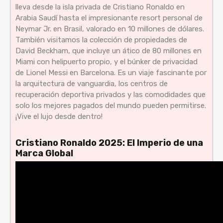
lleva desde la isla privada de Cristiano Ronaldo en
Arabia Saudí hasta el impresionante resort personal de
Neymar Jr. en Brasil, valorado en 10 millones de dólares.
También visitamos la colección de propiedades de
David Beckham, que incluye un ático de 80 millones en
Miami con helipuerto propio, y el búnker de privacidad
de Lionel Messi en Barcelona. Es un viaje fascinante por
la arquitectura de vanguardia, los centros de
recuperación deportiva privados y las comodidades que
solo los mejores pagados del mundo pueden permitirse.
¡Vive el lujo desde dentro!
Cristiano Ronaldo 2025: El Imperio de una
Marca Global