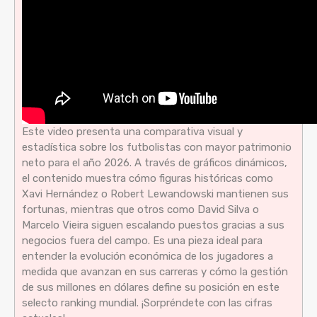
Este video presenta una comparativa visual y
estadística sobre los futbolistas con mayor patrimonio
neto para el año 2026. A través de gráficos dinámicos,
el contenido muestra cómo figuras históricas como
Xavi Hernández o Robert Lewandowski mantienen sus
fortunas, mientras que otros como David Silva o
Marcelo Vieira siguen escalando puestos gracias a sus
negocios fuera del campo. Es una pieza ideal para
entender la evolución económica de los jugadores a
medida que avanzan en sus carreras y cómo la gestión
de sus millones en dólares define su posición en este
selecto ranking mundial. ¡Sorpréndete con las cifras