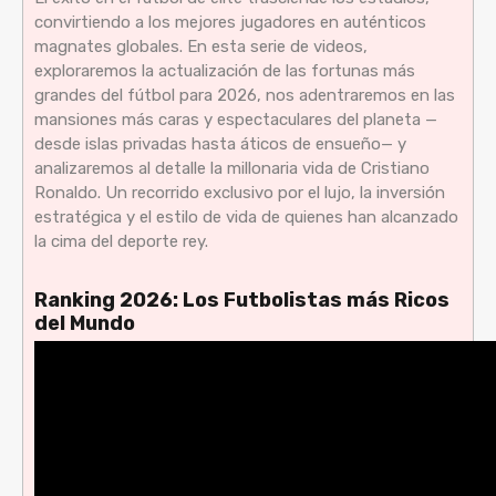
convirtiendo a los mejores jugadores en auténticos
magnates globales. En esta serie de videos,
exploraremos la actualización de las fortunas más
grandes del fútbol para 2026, nos adentraremos en las
mansiones más caras y espectaculares del planeta —
desde islas privadas hasta áticos de ensueño— y
analizaremos al detalle la millonaria vida de Cristiano
Ronaldo. Un recorrido exclusivo por el lujo, la inversión
estratégica y el estilo de vida de quienes han alcanzado
la cima del deporte rey.
Ranking 2026: Los Futbolistas más Ricos
del Mundo