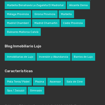
Marbella Benahavís La Zagaleta El Madroñal
Alicante Denia
Málaga Provincia
Girona Provincia
Marbella
Madrid Chamberí
Madrid Chamartin
Cádiz Provincia
Baleares Mallorca Calvià
Blog Inmobiliario Lujo
Inmobiliarias de Lujo
Inversión y Abundancia
Barrios de Lujo
Características
Pista Tenis/ Pádel
Piscina
Ascensor
Sala de Cine
Spa / Jacuzzi
Gimnasio