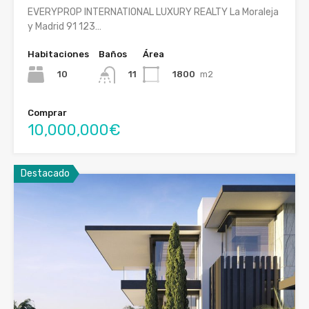
EVERYPROP INTERNATIONAL LUXURY REALTY La Moraleja
y Madrid 91 123…
Habitaciones
Baños
Área
10
1800
m2
11
Comprar
10,000,000€
Destacado