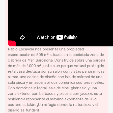
Pablo Escayola nos presenta una propiedad
espectacular de 505 m² situada en la codiciada zona de
Cabrera de Mar, Barcelona. Construida sobre una parcela
de más de 1.000 m² junto a un parque natural protegido,
esta casa destaca por su salón con vistas panorámicas
al mar, una cocina de diseño con isla de mármol de una
sola pieza y un ascensor que comunica sus tres niveles.
Con domótica integral, sala de cine, gimnasio y una
zona exterior con barbacoa y piscina con jacuzzi, esta
residencia representa el máximo exponente del lujo
costero catalán. ¡Un refugio donde la naturaleza y el
diseño se funden!