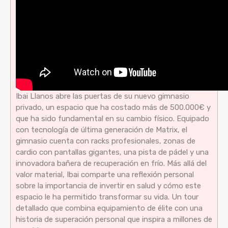
Ibai Llanos abre las puertas de su nuevo gimnasio
privado, un espacio que ha costado más de 500.000€ y
que ha sido fundamental en su cambio físico. Equipado
con tecnología de última generación de Matrix, el
gimnasio cuenta con racks profesionales, zonas de
cardio con pantallas gigantes, una pista de pádel y una
innovadora bañera de recuperación en frío. Más allá del
valor material, Ibai comparte una reflexión personal
sobre la importancia de invertir en salud y cómo este
espacio le ha permitido transformar su vida. Un tour
detallado que combina equipamiento de élite con una
historia de superación personal que inspira a millones de