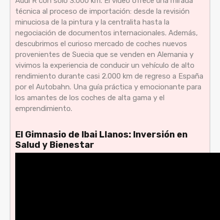
Audi R con solo 3.000 km. El video ofrece una mirada
técnica al proceso de importación: desde la revisión
minuciosa de la pintura y la centralita hasta la
negociación de documentos internacionales. Además,
descubrimos el curioso mercado de coches nuevos
provenientes de Suecia que se venden en Alemania y
vivimos la experiencia de conducir un vehículo de alto
rendimiento durante casi 2.000 km de regreso a España
por el Autobahn. Una guía práctica y emocionante para
los amantes de los coches de alta gama y el
emprendimiento.
El Gimnasio de Ibai Llanos: Inversión en
Salud y Bienestar