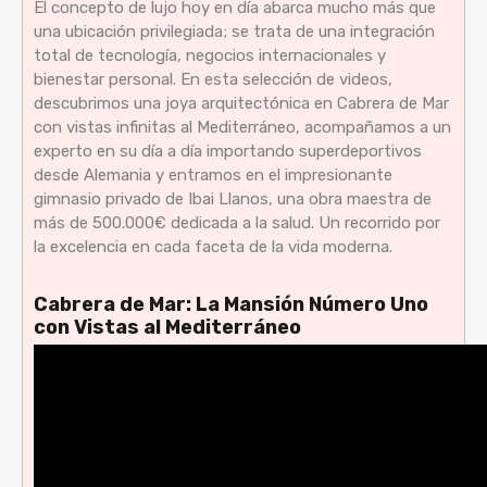
El concepto de lujo hoy en día abarca mucho más que
una ubicación privilegiada; se trata de una integración
total de tecnología, negocios internacionales y
bienestar personal. En esta selección de videos,
descubrimos una joya arquitectónica en Cabrera de Mar
con vistas infinitas al Mediterráneo, acompañamos a un
experto en su día a día importando superdeportivos
desde Alemania y entramos en el impresionante
gimnasio privado de Ibai Llanos, una obra maestra de
más de 500.000€ dedicada a la salud. Un recorrido por
la excelencia en cada faceta de la vida moderna.
Cabrera de Mar: La Mansión Número Uno
con Vistas al Mediterráneo