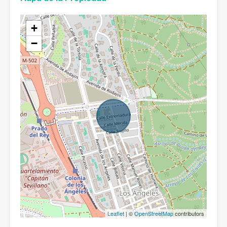
+
−
Leaflet
| ©
OpenStreetMap
contributors