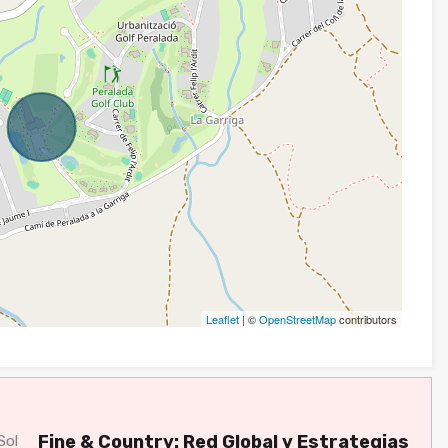
Leaflet
| ©
OpenStreetMap
contributors
Fine & Country: Red Global y Estrategias