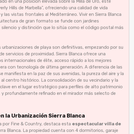
uado en una posición elevada sobre la Milla de Oro, este
ly Hills de Marbella", ofreciendo una calidad de vida
 las vistas frontales al Mediterráneo. Vivir en Sierra Blanca
quitectura de gran formato se funde con jardines
ilencio y distinción que lo sitúa como el código postal más
s urbanizaciones de playa son definitivas, empezando por su
de servicios de proximidad. Sierra Blanca ofrece una
os internacionales de élite, acceso rápido a los mejores
era con tecnología de última generación. A diferencia de las
 manifiesta en la paz de sus avenidas, la pureza del aire y la
l centro histórico. La consolidación de su vecindario y la
ave en el lugar estratégico para perfiles de alto patrimonio
o y profundamente refinado en el mirador más selecto de
n la Urbanización Sierra Blanca
a por Fine & Country, destaca esta
espectacular villa de
rra Blanca. La propiedad cuenta con 4 dormitorios, garaje