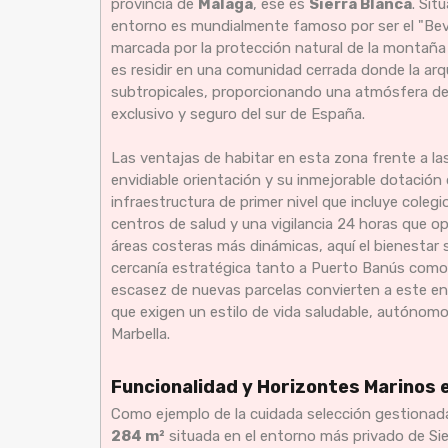
provincia de
Málaga
, ese es
Sierra Blanca
. Sit
entorno es mundialmente famoso por ser el "Bever
marcada por la protección natural de la montaña y
es residir en una comunidad cerrada donde la ar
subtropicales, proporcionando una atmósfera de s
exclusivo y seguro del sur de España.
Las ventajas de habitar en esta zona frente a la
envidiable orientación y su inmejorable dotación 
infraestructura de primer nivel que incluye colegi
centros de salud y una vigilancia 24 horas que op
áreas costeras más dinámicas, aquí el bienestar se
cercanía estratégica tanto a Puerto Banús como a
escasez de nuevas parcelas convierten a este encl
que exigen un estilo de vida saludable, autónom
Marbella.
Funcionalidad y Horizontes Marinos e
Como ejemplo de la cuidada selección gestionad
284 m²
situada en el entorno más privado de Sie