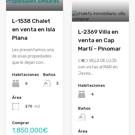
Propiedades similares
L-1538 Chalet
en venta en Isla
L-2369 Villa en
Plana
venta en Cap
Martí – Pinomar
Les presentamos una
de esas propiedades
ᑕ❶ᑐ VILLA DE LUJO
que le dejan con…
con vistas al MAR en
Javea,…
Habitaciones
Baños
6
3
Habitaciones
4
Área
275
m2
Baños
4
Comprar
1,850,000€
Área