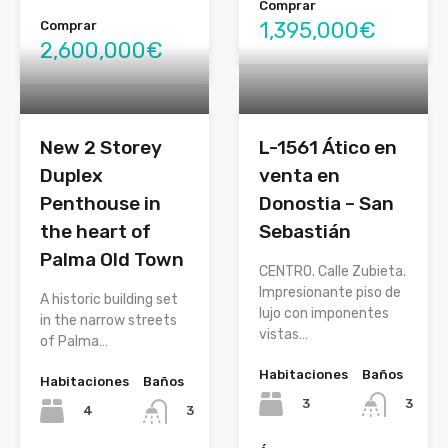
Comprar
1,395,000€
Comprar
2,600,000€
New 2 Storey
L-1561 Ático en
Duplex
venta en
Penthouse in
Donostia – San
the heart of
Sebastián
Palma Old Town
CENTRO. Calle Zubieta.
Impresionante piso de
A historic building set
lujo con imponentes
in the narrow streets
vistas…
of Palma…
Habitaciones
Baños
Habitaciones
Baños
3
3
4
3