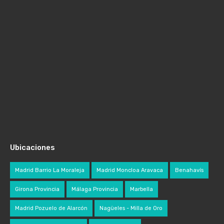
Ubicaciones
Madrid Barrio La Moraleja
Madrid Moncloa Aravaca
Benahavís
Girona Provincia
Málaga Provincia
Marbella
Madrid Pozuelo de Alarcón
Nagüeles - Milla de Oro