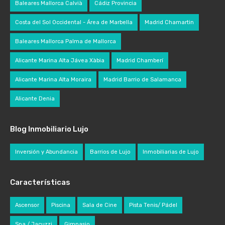
Baleares Mallorca Calvià
Cádiz Provincia
Costa del Sol Occidental - Área de Marbella
Madrid Chamartin
Baleares Mallorca Palma de Mallorca
Alicante Marina Alta Jávea Xàbia
Madrid Chamberí
Alicante Marina Alta Moraira
Madrid Barrio de Salamanca
Alicante Denia
Blog Inmobiliario Lujo
Inversión y Abundancia
Barrios de Lujo
Inmobiliarias de Lujo
Características
Ascensor
Piscina
Sala de Cine
Pista Tenis/ Pádel
Spa / Jacuzzi
Gimnasio