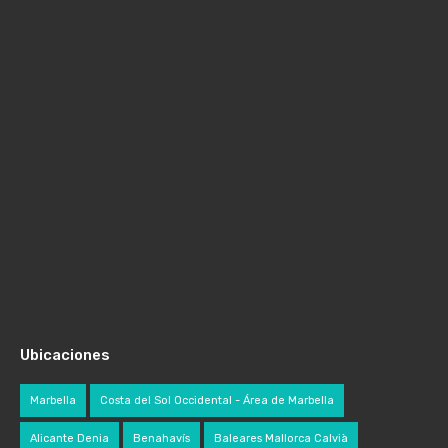
Ubicaciones
Marbella
Costa del Sol Occidental - Área de Marbella
Alicante Denia
Benahavís
Baleares Mallorca Calvià