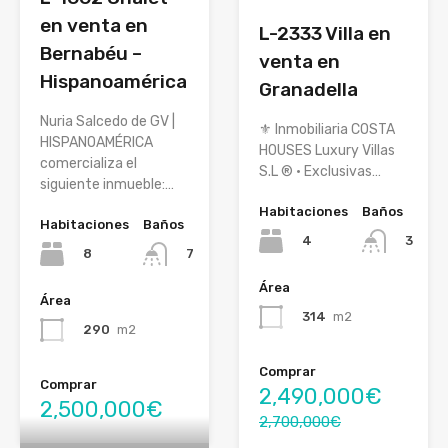
en venta en
L-2333 Villa en
Bernabéu –
venta en
Hispanoamérica
Granadella
Nuria Salcedo de GV |
⚜ Inmobiliaria COSTA
HISPANOAMÉRICA
HOUSES Luxury Villas
comercializa el
S.L ® · Exclusivas…
siguiente inmueble:…
Habitaciones
Baños
Habitaciones
Baños
4
3
8
7
Área
Área
314
m2
290
m2
Comprar
Comprar
2,490,000€
2,500,000€
2,700,000€