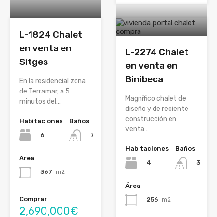
L-1824 Chalet
en venta en
L-2274 Chalet
Sitges
en venta en
Binibeca
En la residencial zona
de Terramar, a 5
Magnífico chalet de
minutos del…
diseño y de reciente
construcción en
Habitaciones
Baños
venta…
6
7
Habitaciones
Baños
Área
4
3
367
m2
Área
Comprar
256
m2
2,690,000€