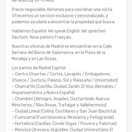
Referencia: EP-31460
Precio negociable, llámenos para coordinar una visita.
Ofrecemos un servicio exclusivo y personalizado, y
podemos ayudarle a encontrar la propiedad que busca.
Hablamos Español. We speak English. Wir sprechen
Deutsch. Nous parlons Français.
Nuestras oficinas de Madrid se encuentran en la Calle
Serrano del Barrio de Salamanca, en la Plaza de la
Moraleja y en Las Rozas.
Los barrios de Madrid Capital:
– Centro (Huertas / Cortes, Lavapiés / Embajadores,
Chueca / Justicia, Palacio, Sol y Malasaña / Universidad)
– Chamartín (Castilla, Ciudad Jardín, El Viso, Bernabéu /
Hispanoamérica y Nueva España)
– Chamberí (Almagro, Arapiles, Gaztambide, Nuevos
Ministerios / Ríos Rosas, Trafalgar y Vallehermoso)
– Ciudad Lineal (Colina, Costillares y San Juan Bautista)
– Fuencarral (Fuentelarreina, Mirasierra y Peñagrande)
– Hortaleza (Canillas, Conde Orgaz / Piovera y Palomas)
– Moncloa (Aravaca, Argüelles, Ciudad Universitaria, El