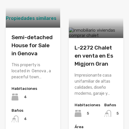
Propiedades similares
Semi-detached
House for Sale
L-2272 Chalet
in Genova
en venta en Es
Migjorn Gran
This property is
located in Genova , a
Impresionante casa
peaceful town…
unifamiliar de altas
calidades, diseño
Habitaciones
moderno, garaje y…
4
Habitaciones
Baños
Baños
5
5
4
Área