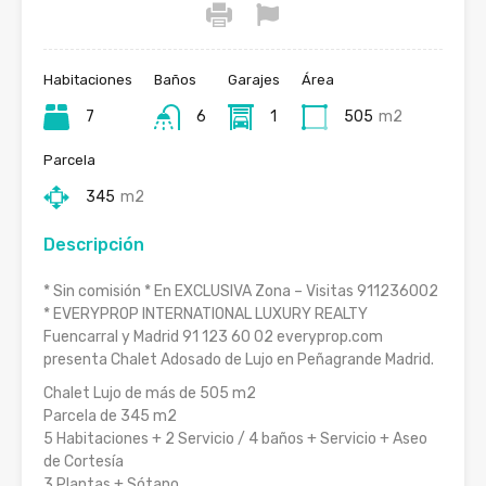
Habitaciones
Baños
Garajes
Área
7
6
1
505
m2
Parcela
345
m2
Descripción
* Sin comisión * En EXCLUSIVA Zona – Visitas 911236002
* EVERYPROP INTERNATIONAL LUXURY REALTY
Fuencarral y Madrid 91 123 60 02 everyprop.com
presenta Chalet Adosado de Lujo en Peñagrande Madrid.
Chalet Lujo de más de 505 m2
Parcela de 345 m2
5 Habitaciones + 2 Servicio / 4 baños + Servicio + Aseo
de Cortesía
3 Plantas + Sótano