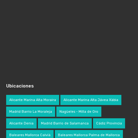
Ubicaciones
Alicante Marina Alta Moraira
Alicante Marina Alta Jávea Xàbia
Madrid Barrio La Moraleja
Nagüeles - Milla de Oro
Alicante Denia
Madrid Barrio de Salamanca
Cádiz Provincia
Baleares Mallorca Calvià
Baleares Mallorca Palma de Mallorca