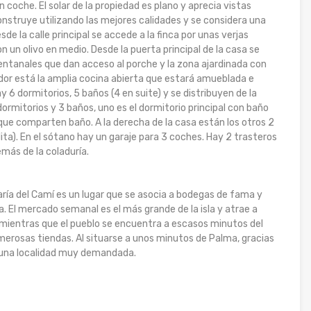
coche. El solar de la propiedad es plano y aprecia vistas
onstruye utilizando las mejores calidades y se considera una
de la calle principal se accede a la finca por unas verjas
un olivo en medio. Desde la puerta principal de la casa se
tanales que dan acceso al porche y la zona ajardinada con
dor está la amplia cocina abierta que estará amueblada e
y 6 dormitorios, 5 baños (4 en suite) y se distribuyen de la
dormitorios y 3 baños, uno es el dormitorio principal con baño
s que comparten baño. A la derecha de la casa están los otros 2
ita). En el sótano hay un garaje para 3 coches. Hay 2 trasteros
emás de la coladuría.
aría del Camí es un lugar que se asocia a bodegas de fama y
. El mercado semanal es el más grande de la isla y atrae a
, mientras que el pueblo se encuentra a escasos minutos del
merosas tiendas. Al situarse a unos minutos de Palma, gracias
es una localidad muy demandada.