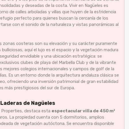
solidadas y deseadas de la costa. Vivir en Nagüeles es
rno de calles arboladas y villas que huyen de la estridencia
refugio perfecto para quienes buscan la cercanía de los
tarse con el sonido de la naturaleza y vistas panorámicas al
as zonas costeras son su elevación y su carácter puramente
 bulliciosas, aquí el lujo es el espacio y la vegetación madura
seguridad envidiable y una ubicación estratégica: se
clusivos clubes de playa del Marbella Club y de la vibrante
s mejores colegios internacionales y campos de golf de la
ilias. Es un entorno donde la arquitectura andaluza clásica se
o, ofreciendo una inversión patrimonial de gran estabilidad
es más prestigiosos del sur de Europa.
s Laderas de Nagüeles
 Properties, destaca esta
espectacular villa de 450 m²
uros. La propiedad cuenta con 5 dormitorios, amplios
 rodeada de vegetación autóctona. Se encuentra disponible