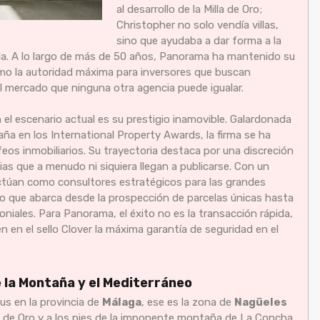
al desarrollo de la Milla de Oro;
Christopher no solo vendía villas,
sino que ayudaba a dar forma a la
la. A lo largo de más de 50 años, Panorama ha mantenido su
mo la autoridad máxima para inversores que buscan
el mercado que ninguna otra agencia puede igualar.
l escenario actual es su prestigio inamovible. Galardonada
ña en los International Property Awards, la firma se ha
eos inmobiliarios. Su trayectoria destaca por una discreción
as que a menudo ni siquiera llegan a publicarse. Con un
ctúan como consultores estratégicos para las grandes
co que abarca desde la prospección de parcelas únicas hasta
iales. Para Panorama, el éxito no es la transacción rápida,
n en el sello Clover la máxima garantía de seguridad en el
e la Montaña y el Mediterráneo
tus en la provincia de
Málaga
, ese es la zona de
Nagüeles
lla de Oro y a los pies de la imponente montaña de La Concha,