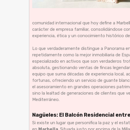
comunidad internacional que hoy define a Marbel
carácter de empresa familiar, consolidándose co
experiencia, ética y un conocimiento histórico d
Lo que verdaderamente distingue a Panorama en e
repetidamente como la mejor inmobiliaria de Espa
especializado en activos que son verdaderos trof
absoluta, gestionando ventas de fincas legendari
equipo que suma décadas de experiencia local, a
fortunas, ofreciendo un servicio de guante blan
el asesoramiento en grandes operaciones patrimon
sino la lealtad de generaciones de clientes que ve
Mediterráneo.
Nagüeles: El Balcón Residencial entr
Si existe un lugar que personifica la paz y el esta
en
Marbella
. Situada justo por encima de la Mi