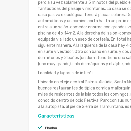
pero a su vez solamente a 5 minutos del pueblo en 
fantásticas del paisaje y montañas. La casa se c
casa pasiva e ecológica. Tendrá placas solares. Des
automáticas y un camino corto hasta un patio con 
entra a un salón-comedor enorme con grandes ven
piscina de 4 x 14m2. A la derecha del salón-come
equipada y al lado un aseo de cortesía. En total ha
siguiente manera. A la izquierda de la casa hay 4 
en suite y vestidor. Otro con baño en suite, y do
dormitorios y 2 baños (un dormitorio tiene una sal
(uno muy grande), sala de máquinas y el aljibe, ad
Localidad y lugares de interés
Ubicada en el eje central Palma-Alcúdia, Santa M
buenos restaurantes de típica comida mallorquina
miles de residentes de la isla todos los domingos
conocido centro de ocio Festival Park con sus nu
a la autopista, al pie de Sierra de Tramuntana, 
Características
Piscina