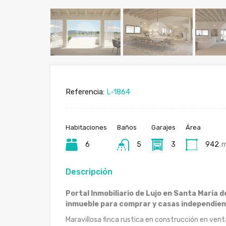
Referencia:
L-1864
Habitaciones
Baños
Garajes
Área
6
5
3
942
Descripción
Portal Inmobiliario de Lujo en Santa Maria d
inmueble para comprar y casas independien
Maravillosa finca rustica en construcción en vent