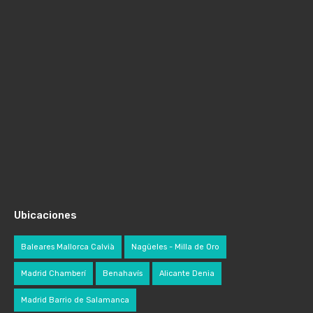
Ubicaciones
Baleares Mallorca Calvià
Nagüeles - Milla de Oro
Madrid Chamberí
Benahavís
Alicante Denia
Madrid Barrio de Salamanca