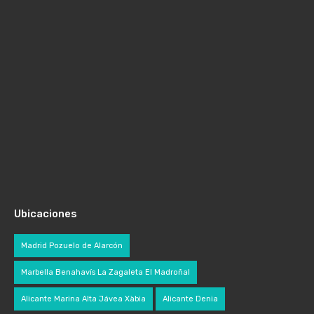
Ubicaciones
Madrid Pozuelo de Alarcón
Marbella Benahavís La Zagaleta El Madroñal
Alicante Marina Alta Jávea Xàbia
Alicante Denia