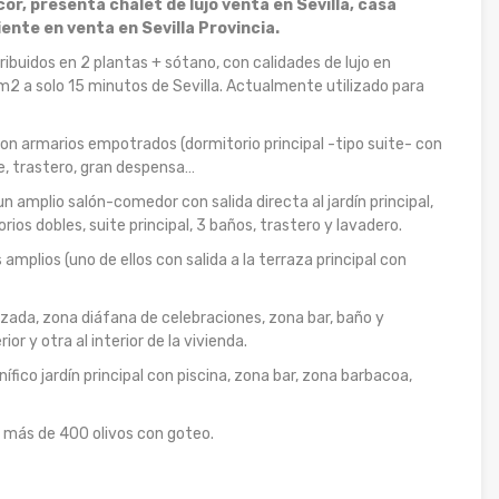
cor, presenta chalet de lujo venta en Sevilla, casa
ente en venta en Sevilla Provincia.
buidos en 2 plantas + sótano, con calidades de lujo en
m2 a solo 15 minutos de Sevilla. Actualmente utilizado para
on armarios empotrados (dormitorio principal -tipo suite- con
ce, trastero, gran despensa…
un amplio salón-comedor con salida directa al jardín principal,
os dobles, suite principal, 3 baños, trastero y lavadero.
mplios (uno de ellos con salida a la terraza principal con
tizada, zona diáfana de celebraciones, zona bar, baño y
ior y otra al interior de la vivienda.
fico jardín principal con piscina, zona bar, zona barbacoa,
n más de 400 olivos con goteo.