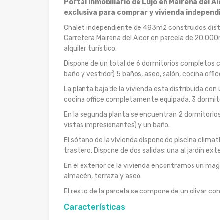
Portal Inmobiliario de Lujo en Mairena del Al
exclusiva para comprar y vivienda independi
Chalet independiente de 483m2 construidos distri
Carretera Mairena del Alcor en parcela de 20.000
alquiler turístico.
Dispone de un total de 6 dormitorios completos c
baño y vestidor) 5 baños, aseo, salón, cocina offi
La planta baja de la vivienda esta distribuida con 
cocina office completamente equipada, 3 dormitori
En la segunda planta se encuentran 2 dormitorios a
vistas impresionantes) y un baño.
El sótano de la vivienda dispone de piscina clima
trastero. Dispone de dos salidas: una al jardín exter
En el exterior de la vivienda encontramos un magní
almacén, terraza y aseo.
El resto de la parcela se compone de un olivar co
Características