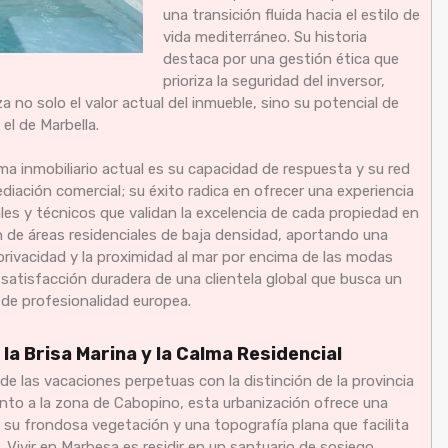
una transición fluida hacia el estilo de
vida mediterráneo. Su historia
destaca por una gestión ética que
prioriza la seguridad del inversor,
 no solo el valor actual del inmueble, sino su potencial de
el de Marbella.
ma inmobiliario actual es su capacidad de respuesta y su red
ediación comercial; su éxito radica en ofrecer una experiencia
les y técnicos que validan la excelencia de cada propiedad en
 de áreas residenciales de baja densidad, aportando una
a privacidad y la proximidad al mar por encima de las modas
a satisfacción duradera de una clientela global que busca un
 de profesionalidad europea.
 la Brisa Marina y la Calma Residencial
a de las vacaciones perpetuas con la distinción de la provincia
junto a la zona de Cabopino, esta urbanización ofrece una
, su frondosa vegetación y una topografía plana que facilita
. Vivir en Marbesa es residir en un santuario de sosiego,