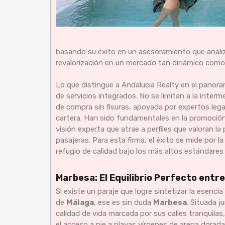
basando su éxito en un asesoramiento que analiza
revalorización en un mercado tan dinámico como 
Lo que distingue a Andalucia Realty en el panora
de servicios integrados. No se limitan a la interm
de compra sin fisuras, apoyada por expertos lega
cartera. Han sido fundamentales en la promoción
visión experta que atrae a perfiles que valoran l
pasajeras. Para esta firma, el éxito se mide por l
refugio de calidad bajo los más altos estándares
Marbesa: El Equilibrio Perfecto entre
Si existe un paraje que logre sintetizar la esenci
de
Málaga
, ese es sin duda
Marbesa
. Situada 
calidad de vida marcada por sus calles tranquilas
el acceso a pie a playas vírgenes de arena dorada