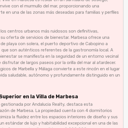
onvive con el murmullo del mar, proporcionando una
rte en una de las zonas más deseadas para familias y perfiles
 los centros urbanos más ruidosos son definitivas,
su oferta de servicios de bienestar. Marbesa ofrece una
s de playa con solera, el puerto deportivo de Cabopino a
 que son auténticos referentes de la gastronomía local. A
 bienestar se manifiesta en la seguridad de un entorno vecinal
e disfrutar de largos paseos por la orilla del mar al atardecer.
icos de Marbella y Málaga convierte a este rincón en el lugar
e vida saludable, autónomo y profundamente distinguido en un
uperior en la Villa de Marbesa
 gestionada por Andalucia Realty, destaca esta
razón de Marbesa. La propiedad cuenta con 4 dormitorios
imiza la fluidez entre los espacios interiores de diseño y sus
un estándar de lujo y habitabilidad excepcional en una de las