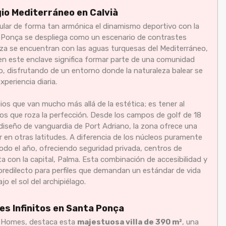
gio Mediterráneo en Calvià
cular de forma tan armónica el dinamismo deportivo con la
a Ponça se despliega como un escenario de contrastes
iza se encuentran con las aguas turquesas del Mediterráneo,
 en este enclave significa formar parte de una comunidad
do, disfrutando de un entorno donde la naturaleza balear se
periencia diaria.
egios que van mucho más allá de la estética; es tener al
ios que roza la perfección. Desde los campos de golf de 18
diseño de vanguardia de Port Adriano, la zona ofrece una
car en otras latitudes. A diferencia de los núcleos puramente
odo el año, ofreciendo seguridad privada, centros de
a con la capital, Palma. Esta combinación de accesibilidad y
 predilecto para perfiles que demandan un estándar de vida
 el sol del archipiélago.
es Infinitos en Santa Ponça
me Homes, destaca esta
majestuosa villa de 390 m²
, una