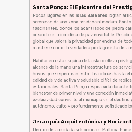
Santa Ponça: El Epicentro del Presti
Pocos lugares en las
Islas Baleares
logran arti
serenidad de una zona residencial madura. Sant
fascinantes, donde los acantilados de piedra cal
creando un microclima de paz envidiable. Residir
global que valora la privacidad por encima de to
mantiene como la verdadera protagonista de la ex
Habitar en esta esquina de la isla conlleva privil
alcance de la mano una infraestructura de servic
hoyos que serpentean entre las colinas hasta el 
calidad de vida activa y saludable difícil de repli
estacionales, Santa Ponça respira vida durante t
bienestar de primer nivel y una conexión inmediat
exclusividad convierte al municipio en el destino
autónomo, culto y profundamente sofisticado bajo
Jerarquía Arquitectónica y Horizont
Dentro de la cuidada selección de Mallorca Pri