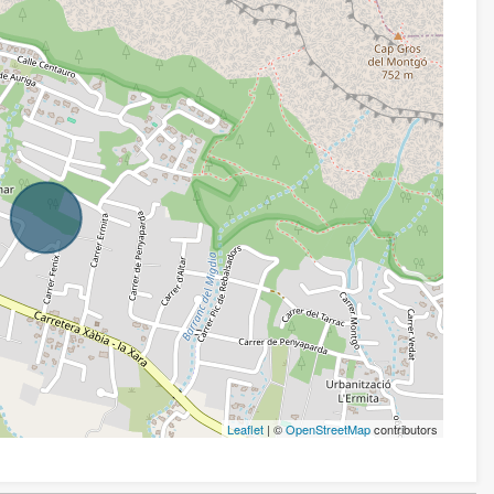
Leaflet
| ©
OpenStreetMap
contributors