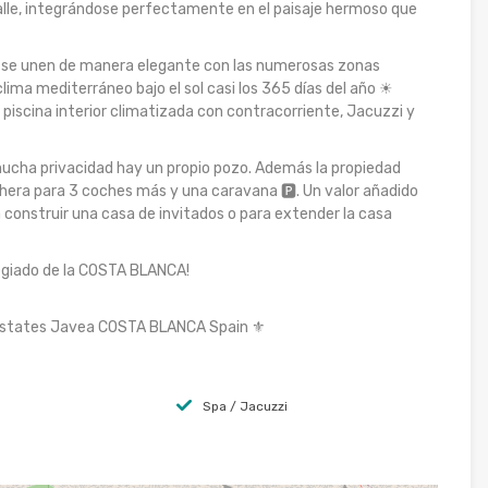
alle, integrándose perfectamente en el paisaje hermoso que
 se unen de manera elegante con las numerosas zonas
lima mediterráneo bajo el sol casi los 365 días del año ☀
a piscina interior climatizada con contracorriente, Jacuzzi y
 mucha privacidad hay un propio pozo. Además la propiedad
hera para 3 coches más y una caravana 🅿. Un valor añadido
a construir una casa de invitados o para extender la casa
legiado de la COSTA BLANCA!
e Estates Javea COSTA BLANCA Spain ⚜
Spa / Jacuzzi