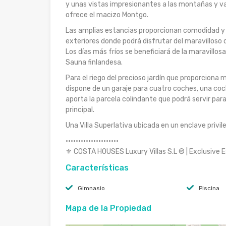
y unas vistas impresionantes a las montañas y v
ofrece el macizo Montgo.
Las amplias estancias proporcionan comodidad y
exteriores donde podrá disfrutar del maravilloso c
Los días más fríos se beneficiará de la maravillos
Sauna finlandesa.
Para el riego del precioso jardín que proporciona
dispone de un garaje para cuatro coches, una coc
aporta la parcela colindante que podrá servir par
principal.
Una Villa Superlativa ubicada en un enclave privi
·····················
⚜ COSTA HOUSES Luxury Villas S.L ® | Exclusiv
Características
Gimnasio
Piscina
Mapa de la Propiedad