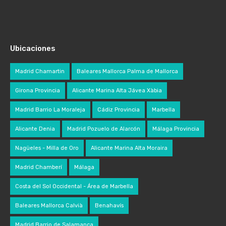
Ubicaciones
Madrid Chamartin
Baleares Mallorca Palma de Mallorca
Girona Provincia
Alicante Marina Alta Jávea Xàbia
Madrid Barrio La Moraleja
Cádiz Provincia
Marbella
Alicante Denia
Madrid Pozuelo de Alarcón
Málaga Provincia
Nagüeles - Milla de Oro
Alicante Marina Alta Moraira
Madrid Chamberí
Málaga
Costa del Sol Occidental - Área de Marbella
Baleares Mallorca Calvià
Benahavís
Madrid Barrio de Salamanca