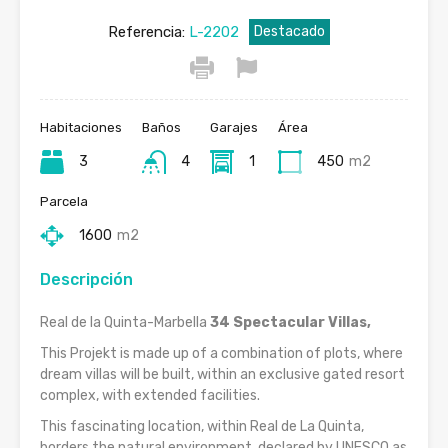
Referencia:
L-2202
Destacado
Habitaciones
Baños
Garajes
Área
3
4
1
450
m2
Parcela
1600
m2
Descripción
Real de la Quinta-Marbella
34 Spectacular Villas,
This Projekt is made up of a combination of plots, where
dream villas will be built, within an exclusive gated resort
complex, with extended facilities.
This fascinating location, within Real de La Quinta,
borders the natural environment, declared by UNESCO as