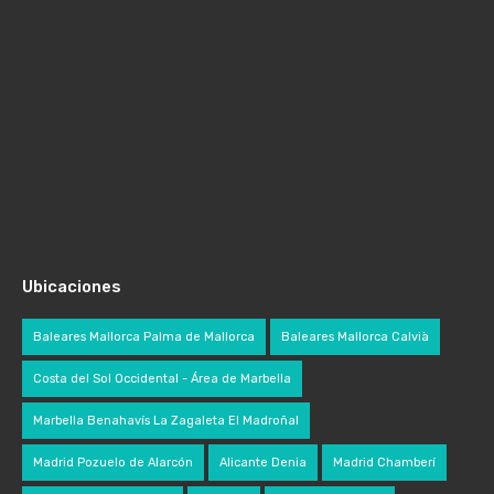
Ubicaciones
Baleares Mallorca Palma de Mallorca
Baleares Mallorca Calvià
Costa del Sol Occidental - Área de Marbella
Marbella Benahavís La Zagaleta El Madroñal
Madrid Pozuelo de Alarcón
Alicante Denia
Madrid Chamberí