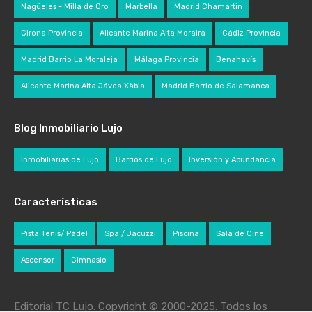
Nagüeles - Milla de Oro
Marbella
Madrid Chamartin
Girona Provincia
Alicante Marina Alta Moraira
Cádiz Provincia
Madrid Barrio La Moraleja
Málaga Provincia
Benahavís
Alicante Marina Alta Jávea Xàbia
Madrid Barrio de Salamanca
Blog Inmobiliario Lujo
Inmobiliarias de Lujo
Barrios de Lujo
Inversión y Abundancia
Características
Pista Tenis/ Pádel
Spa / Jacuzzi
Piscina
Sala de Cine
Ascensor
Gimnasio
Editorial TC Lujo. Copyright © 2000-2025. Todos los