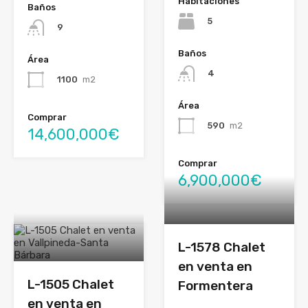
Habitaciones
Baños
5
9
Baños
Área
4
1100
m2
Área
Comprar
590
m2
14,600,000€
Comprar
6,900,000€
L-1578 Chalet
en venta en
L-1505 Chalet
Formentera
en venta en