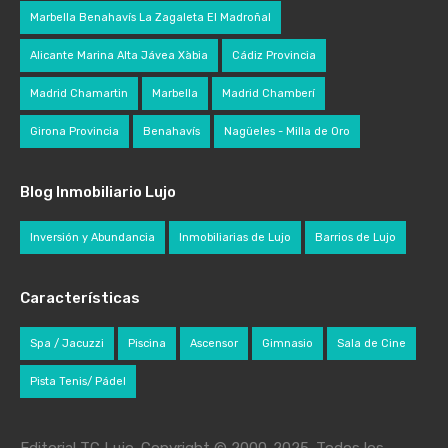
Marbella Benahavís La Zagaleta El Madroñal
Alicante Marina Alta Jávea Xàbia
Cádiz Provincia
Madrid Chamartin
Marbella
Madrid Chamberí
Girona Provincia
Benahavís
Nagüeles - Milla de Oro
Blog Inmobiliario Lujo
Inversión y Abundancia
Inmobiliarias de Lujo
Barrios de Lujo
Características
Spa / Jacuzzi
Piscina
Ascensor
Gimnasio
Sala de Cine
Pista Tenis/ Pádel
Editorial TC Lujo. Copyright © 2000-2025. Todos los