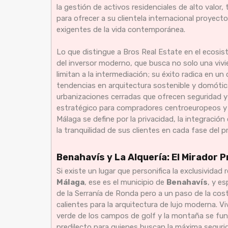
la gestión de activos residenciales de alto val
para ofrecer a su clientela internacional proyec
exigentes de la vida contemporánea.
Lo que distingue a Bros Real Estate en el ecosi
del inversor moderno, que busca no solo una vivi
limitan a la intermediación; su éxito radica en 
tendencias en arquitectura sostenible y domótic
urbanizaciones cerradas que ofrecen seguridad y s
estratégico para compradores centroeuropeos y no
Málaga se define por la privacidad, la integració
la tranquilidad de sus clientes en cada fase del 
Benahavís y La Alquería: El Mirador P
Si existe un lugar que personifica la exclusividad 
Málaga
, ese es el municipio de
Benahavís
, y e
de la Serranía de Ronda pero a un paso de la co
calientes para la arquitectura de lujo moderna. V
verde de los campos de golf y la montaña se funde
predilecto para quienes buscan la máxima segurida