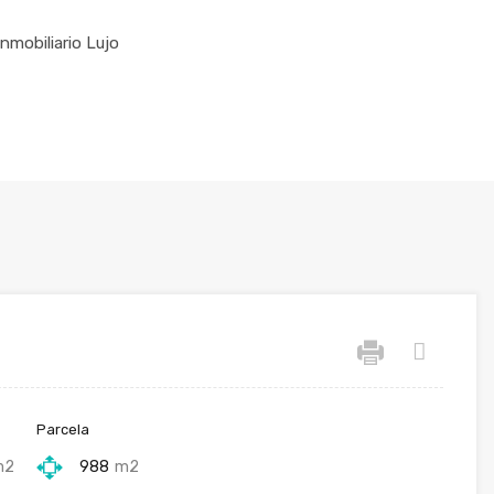
Inmobiliario Lujo
Parcela
m2
988
m2