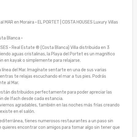
 al MAR en Moraira · EL PORTET | COSTA HOUSES Luxury Villas
sta Blanca ·
ES · Real Estate ® (Costa Blanca) Villa distribuida en 3
iendo aguas cristalinas, la Playa del Portet es un magnífico
n en kayak o simplemente para relajarse.
a línea del Mar. Imagínate sentarte en una de sus varias
mientras te relajas escuchando el mar a tus pies. Podrás
te al Mar.
s están distribuidos perfectamente para poder apreciar las
ón de Ifach desde cada estancia.
inviernos agradables, también en las noches más frías creando
xiste en el salón.
 mediterránea, tienes numerosos restaurantes a un paso sin
 quieres encontrar con amigos para tomar algo sin tener que