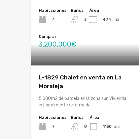
Habitaciones
Baños
Área
4
474
m2
3
Comprar
3,200,000€
L-1829 Chalet en venta en La
Moraleja
5.000m2 de parcela en la zona sur. Vivienda
integralmente reformada…
Habitaciones
Baños
Área
7
1150
m2
8