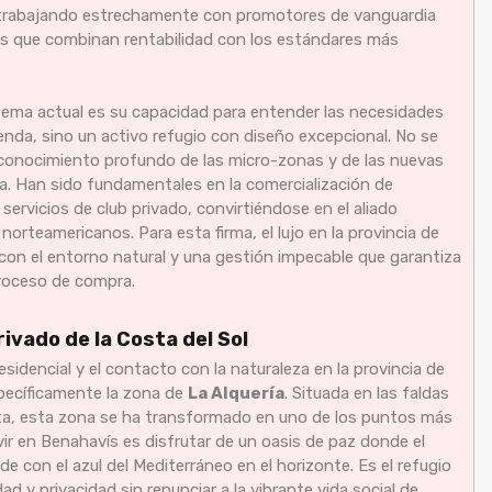
or, trabajando estrechamente con promotores de vanguardia
tos que combinan rentabilidad con los estándares más
stema actual es su capacidad para entender las necesidades
enda, sino un activo refugio con diseño excepcional. No se
un conocimiento profundo de las micro-zonas y de las nuevas
a. Han sido fundamentales en la comercialización de
ervicios de club privado, convirtiéndose en el aliado
rteamericanos. Para esta firma, el lujo en la provincia de
n con el entorno natural y una gestión impecable que garantiza
proceso de compra.
rivado de la Costa del Sol
residencial y el contacto con la naturaleza en la provincia de
specíficamente la zona de
La Alquería
. Situada en las faldas
sta, esta zona se ha transformado en uno de los puntos más
ivir en Benahavís es disfrutar de un oasis de paz donde el
 con el azul del Mediterráneo en el horizonte. Es el refugio
d y privacidad sin renunciar a la vibrante vida social de