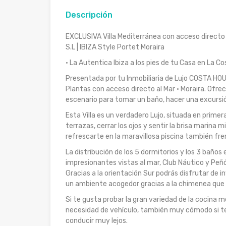
Descripción
EXCLUSIVA Villa Mediterránea con acceso directo
S.L | IBIZA Style Portet Moraira
· La Autentica Ibiza a los pies de tu Casa en La Co
Presentada por tu Inmobiliaria de Lujo COSTA HOUS
Plantas con acceso directo al Mar · Moraira. Ofrec
escenario para tomar un baño, hacer una excursió
Esta Villa es un verdadero Lujo, situada en primer
terrazas, cerrar los ojos y sentir la brisa marina 
refrescarte en la maravillosa piscina también fren
La distribución de los 5 dormitorios y los 3 baño
impresionantes vistas al mar, Club Náutico y Peñ
Gracias a la orientación Sur podrás disfrutar de 
un ambiente acogedor gracias a la chimenea que e
Si te gusta probar la gran variedad de la cocina
necesidad de vehículo, también muy cómodo si te
conducir muy lejos.