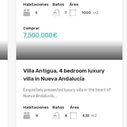
Habitaciones
Baños
Área
5
1000
m2
7
Comprar
7,500,000€
Villa Antigua, 4 bedroom luxury
villa in Nueva Andalucía
Exquisitely presented luxury villa in the heart of
Nueva Andalucía,…
Habitaciones
Baños
Área
4
435
m2
4