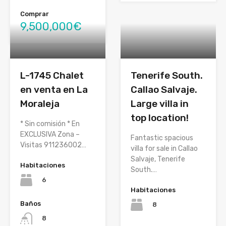
Comprar
9,500,000€
L-1745 Chalet
Tenerife South.
en venta en La
Callao Salvaje.
Moraleja
Large villa in
top location!
* Sin comisión * En
EXCLUSIVA Zona –
Fantastic spacious
Visitas 911236002…
villa for sale in Callao
Salvaje, Tenerife
Habitaciones
South.…
6
Habitaciones
Baños
8
8