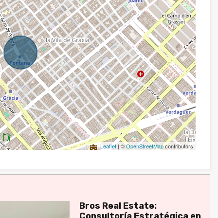
Leaflet
| ©
OpenStreetMap
contributors
Bros Real Estate:
Consultoría Estratégica en