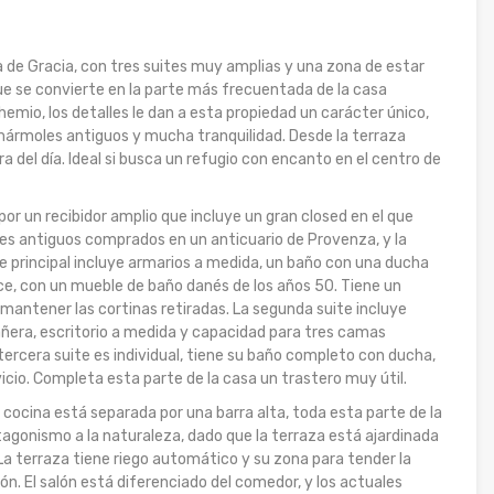
ila de Gracia, con tres suites muy amplias y una zona de estar
que se convierte en la parte más frecuentada de la casa
mio, los detalles le dan a esta propiedad un carácter único,
mármoles antiguos y mucha tranquilidad. Desde la terraza
ra del día. Ideal si busca un refugio con encanto en el centro de
or un recibidor amplio que incluye un gran closed en el que
les antiguos comprados en un anticuario de Provenza, y la
te principal incluye armarios a medida, un baño con una ducha
ce, con un mueble de baño danés de los años 50. Tiene un
 mantener las cortinas retiradas. La segunda suite incluye
era, escritorio a medida y capacidad para tres camas
tercera suite es individual, tiene su baño completo con ducha,
icio. Completa esta parte de la casa un trastero muy útil.
 cocina está separada por una barra alta, toda esta parte de la
agonismo a la naturaleza, dado que la terraza está ajardinada
La terraza tiene riego automático y su zona para tender la
lón. El salón está diferenciado del comedor, y los actuales