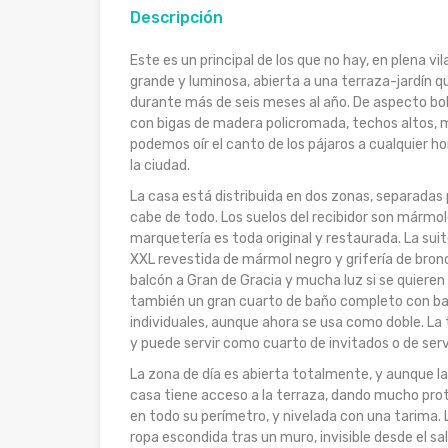
Descripción
Este es un principal de los que no hay, en plena v
grande y luminosa, abierta a una terraza-jardín 
durante más de seis meses al año. De aspecto bohe
con bigas de madera policromada, techos altos, 
podemos oír el canto de los pájaros a cualquier ho
la ciudad.
La casa está distribuida en dos zonas, separadas p
cabe de todo. Los suelos del recibidor son mármo
marquetería es toda original y restaurada. La sui
XXL revestida de mármol negro y grifería de bron
balcón a Gran de Gracia y mucha luz si se quieren
también un gran cuarto de baño completo con bañ
individuales, aunque ahora se usa como doble. La 
y puede servir como cuarto de invitados o de serv
La zona de día es abierta totalmente, y aunque la
casa tiene acceso a la terraza, dando mucho prot
en todo su perímetro, y nivelada con una tarima. 
ropa escondida tras un muro, invisible desde el sa