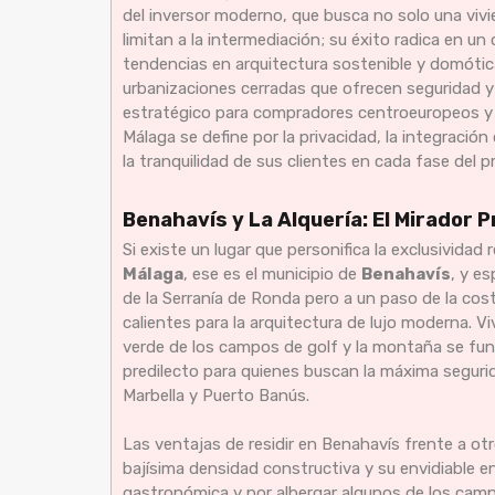
del inversor moderno, que busca no solo una vivi
limitan a la intermediación; su éxito radica en 
tendencias en arquitectura sostenible y domótic
urbanizaciones cerradas que ofrecen seguridad y s
estratégico para compradores centroeuropeos y no
Málaga se define por la privacidad, la integració
la tranquilidad de sus clientes en cada fase del 
Benahavís y La Alquería: El Mirador P
Si existe un lugar que personifica la exclusividad 
Málaga
, ese es el municipio de
Benahavís
, y e
de la Serranía de Ronda pero a un paso de la co
calientes para la arquitectura de lujo moderna. V
verde de los campos de golf y la montaña se funde
predilecto para quienes buscan la máxima segurida
Marbella y Puerto Banús.
Las ventajas de residir en Benahavís frente a 
bajísima densidad constructiva y su envidiable e
gastronómica y por albergar algunos de los camp