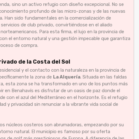
enda, sino un activo refugio con diseño excepcional. No se
un conocimiento profundo de las micro-zonas y de las nuevas
a. Han sido fundamentales en la comercialización de
ervicios de club privado, convirtiéndose en el aliado
rteamericanos. Para esta firma, el lujo en la provincia de
n con el entorno natural y una gestión impecable que garantiza
proceso de compra.
rivado de la Costa del Sol
residencial y el contacto con la naturaleza en la provincia de
specíficamente la zona de
La Alquería
. Situada en las faldas
sta, esta zona se ha transformado en uno de los puntos más
ivir en Benahavís es disfrutar de un oasis de paz donde el
 con el azul del Mediterráneo en el horizonte. Es el refugio
d y privacidad sin renunciar a la vibrante vida social de
otros núcleos costeros son abrumadoras, empezando por su
ntorno natural. El municipio es famoso por su oferta
os de golf más prestigiosos de Europa. A diferencia de las