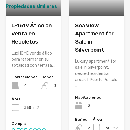
Propiedades similares
L-1619 Ático en
Sea View
venta en
Apartment for
Recoletos
Sale in
Silverpoint
LuxHOME vende ático
para reformar en su
Luxury apartment for
totalidad con terraza…
sale in Silverpoint,
desired residential
Habitaciones
Baños
area of Puerto Portals,
4
…
3
Habitaciones
Área
2
250
m2
Baños
Área
Comprar
80
m2
2