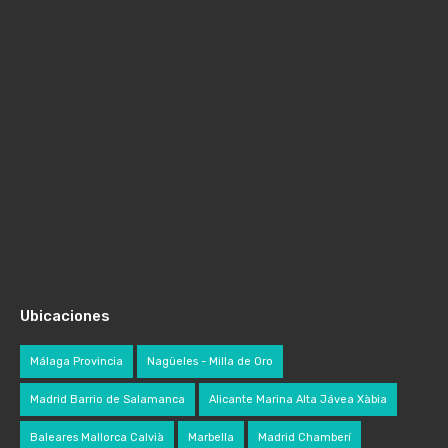
Ubicaciones
Málaga Provincia
Nagüeles - Milla de Oro
Madrid Barrio de Salamanca
Alicante Marina Alta Jávea Xàbia
Baleares Mallorca Calvià
Marbella
Madrid Chamberí