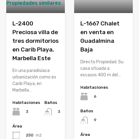
Propiedades similares
L-2400
L-1667 Chalet
Preciosa villa de
en venta en
tres dormitorios
Guadalmina
en Carib Playa,
Baja
Marbella Este
Directo Propiedad. Su
casa situada a
En una paradisíaca
escasos 400 m del…
urbanización como es
Carib Playa, en
Habitaciones
Marbella…
6
Habitaciones
Baños
Baños
3
3
9
Área
Área
250
m2