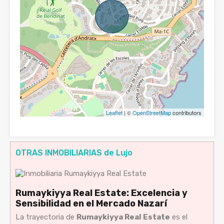
Leaflet
| ©
OpenStreetMap
contributors
OTRAS INMOBILIARIAS de Lujo
Rumaykiyya Real Estate: Excelencia y
Sensibilidad en el Mercado Nazarí
La trayectoria de
Rumaykiyya Real Estate
es el