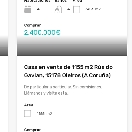
Habitaciones
Baños
Área
4
369
m2
4
Comprar
2,400,000€
Casa en venta de 1155 m2 Rúa do
Gavian, 15178 Oleiros (A Coruña)
De particular a particular. Sin comisiones.
Llámanos y visita esta…
Área
1155
m2
Comprar