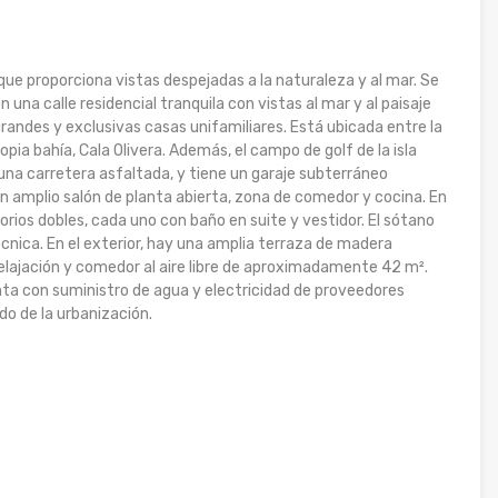
que proporciona vistas despejadas a la naturaleza y al mar. Se
 una calle residencial tranquila con vistas al mar y al paisaje
randes y exclusivas casas unifamiliares. Está ubicada entre la
opia bahía, Cala Olivera. Además, el campo de golf de la isla
una carretera asfaltada, y tiene un garaje subterráneo
 un amplio salón de planta abierta, zona de comedor y cocina. En
orios dobles, cada uno con baño en suite y vestidor. El sótano
écnica. En el exterior, hay una amplia terraza de madera
 relajación y comedor al aire libre de aproximadamente 42 m².
ta con suministro de agua y electricidad de proveedores
do de la urbanización.