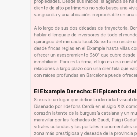
propiedades. Desde sus inicios, la agencia se ha
cliente de alto patrimonio no solo busca una vivi
vanguardia y una ubicación irreprochable en una
A lo largo de sus dos décadas de trayectoria, Bc
hablar el lenguaje de inversores de todo el mund
quirúrgico del mercado local. Su éxito no reside 
desde fincas regias en el Eixample hasta villas 
ofrecer un asesoramiento 360º que cubre desde la
inmobiliario. Para esta firma, el lujo es una cuest
relaciones a largo plazo con una clientela que val
con raíces profundas en Barcelona puede ofrecer
El Eixample Derecho: El Epicentro de
Si existe un lugar que define la identidad visual d
Diseñado por Ildefons Cerdà en el siglo XIX como 
corazón latente de la burguesía catalana y un mu
maravillar por las fachadas de Gaudí, Puig i Cada
vitrales coloridos y los portales monumentales c
zona más prestigiosa y deseada de la provincia pa