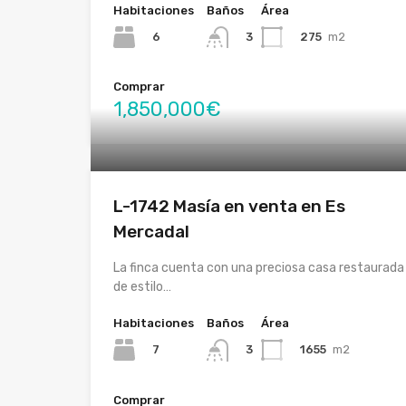
Habitaciones
Baños
Área
6
275
m2
3
Comprar
1,850,000€
L-1742 Masía en venta en Es
Mercadal
La finca cuenta con una preciosa casa restaurada
de estilo…
Habitaciones
Baños
Área
7
1655
m2
3
Comprar