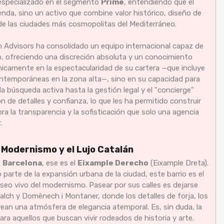
 especializado en el segmento
Prime
, entendiendo que el
enda, sino un activo que combine valor histórico, diseño de
 de las ciudades más cosmopolitas del Mediterráneo.
n Advisors ha consolidado un equipo internacional capaz de
o, ofreciendo una discreción absoluta y un conocimiento
únicamente en la espectacularidad de su cartera —que incluye
contemporáneas en la zona alta—, sino en su capacidad para
 búsqueda activa hasta la gestión legal y el "concierge"
ión de detalles y confianza, lo que les ha permitido construir
ora la transparencia y la sofisticación que solo una agencia
.
l Modernismo y el Lujo Catalán
e
Barcelona
, ese es el
Eixample Derecho
(Eixample Dreta).
parte de la expansión urbana de la ciudad, este barrio es el
seo vivo del modernismo. Pasear por sus calles es dejarse
falch y Domènech i Montaner, donde los detalles de forja, los
rean una atmósfera de elegancia atemporal. Es, sin duda, la
ra aquellos que buscan vivir rodeados de historia y arte.