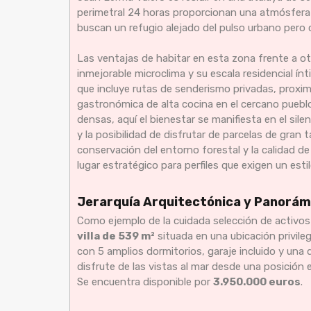
perimetral 24 horas proporcionan una atmósfera 
buscan un refugio alejado del pulso urbano pero 
Las ventajas de habitar en esta zona frente a ot
inmejorable microclima y su escala residencial ín
que incluye rutas de senderismo privadas, proxim
gastronómica de alta cocina en el cercano pueblo
densas, aquí el bienestar se manifiesta en el sile
y la posibilidad de disfrutar de parcelas de gran
conservación del entorno forestal y la calidad de
lugar estratégico para perfiles que exigen un est
Jerarquía Arquitectónica y Panorá
Como ejemplo de la cuidada selección de activo
villa de 539 m²
situada en una ubicación privil
con 5 amplios dormitorios, garaje incluido y una di
disfrute de las vistas al mar desde una posición 
Se encuentra disponible por
3.950.000 euros
.