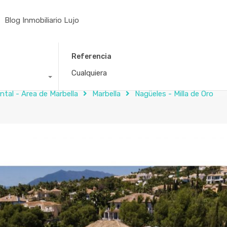
Blog Inmobiliario Lujo
Referencia
ntal - Área de Marbella
Marbella
Nagüeles - Milla de Oro