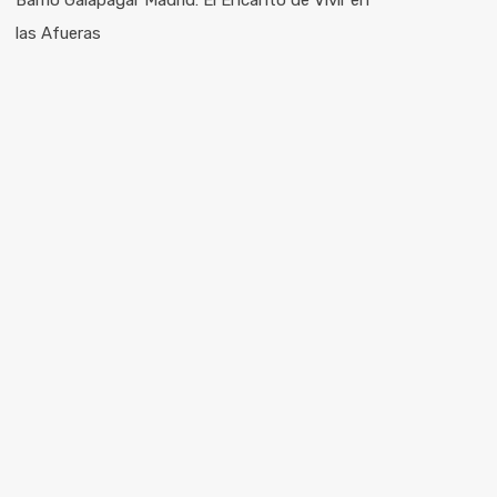
Barrio Galapagar Madrid: El Encanto de Vivir en
las Afueras