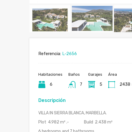
Referencia:
L-2656
Habitaciones
Baños
Garajes
Área
6
7
5
2438
Descripción
VILLA IN SIERRA BLANCA, MARBELLA.
Plot 4.982 m² .- Build 2.438 m²
6 bedrooms and 7 bathrooms.