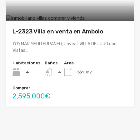
L-2323 Villa en venta en Ambolo
ᗤᗤ MAR MEDITERRANEO, Javea | VILLA DE LUJO con
Vistas…
Habitaciones
Baños
Área
4
551
m2
4
Comprar
2,595,000€