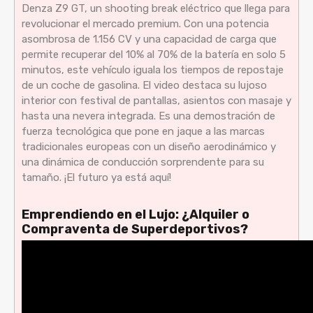
Denza Z9 GT, un shooting break eléctrico que llega para
revolucionar el mercado premium. Con una potencia
asombrosa de 1.156 CV y una capacidad de carga que
permite recuperar del 10% al 70% de la batería en solo 5
minutos, este vehículo iguala los tiempos de repostaje
de un coche de gasolina. El video destaca su lujoso
interior con festival de pantallas, asientos con masaje y
hasta una nevera integrada. Es una demostración de
fuerza tecnológica que pone en jaque a las marcas
tradicionales europeas con un diseño aerodinámico y
una dinámica de conducción sorprendente para su
tamaño. ¡El futuro ya está aquí!
Emprendiendo en el Lujo: ¿Alquiler o
Compraventa de Superdeportivos?