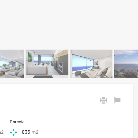
Parcela
m2
835
m2