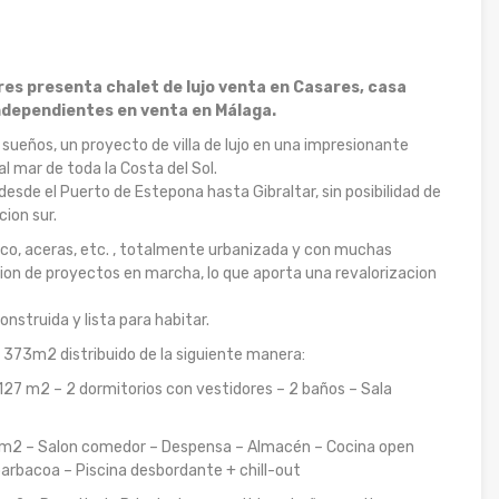
ares presenta chalet de lujo venta en Casares, casa
dependientes en venta en Málaga.
 sueños, un proyecto de villa de lujo en una impresionante
l mar de toda la Costa del Sol.
desde el Puerto de Estepona hasta Gibraltar, sin posibilidad de
ion sur.
lico, aceras, etc. , totalmente urbanizada y con muchas
ion de proyectos en marcha, lo que aporta una revalorizacion
nstruida y lista para habitar.
 373m2 distribuido de la siguiente manera:
 127 m2 – 2 dormitorios con vestidores – 2 baños – Sala
114m2 – Salon comedor – Despensa – Almacén – Cocina open
barbacoa – Piscina desbordante + chill-out