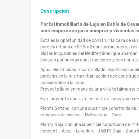
Descripción
Portal Inmobiliario de Lujo en Bahía de Cas
contemporánea para comprar y viviendas in
Esta es la oportunidad de construir la casa de sus
parcela urbana de 835m2 con las mejores vistas a
Vistas inigualables del Mediterráneo que abarcan 
bloqueo por nuevas construcciones y con orientac
Agua, electricidad, alcantarillado, alumbrado púb
parcelas en la misma urbanizacion con construcc
considerable a la zona.
Proyecto llave en mano de una villa totalmente co
Este proyecto consiste en un total construido de
Planta Sotano: con una superficie construida de:
máquinas de piscina – Hall sotano – Gym
Planta Baja: con una superficie construida de: 
concept – Aseo – Lavadero – Hall Pl. Baja – Zona 