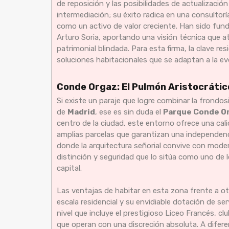
de reposición y las posibilidades de actualización 
intermediación; su éxito radica en una consultor
como un activo de valor creciente. Han sido funda
Arturo Soria, aportando una visión técnica que at
patrimonial blindada. Para esta firma, la clave re
soluciones habitacionales que se adaptan a la ev
Conde Orgaz: El Pulmón Aristocrátic
Si existe un paraje que logre combinar la frondos
de
Madrid
, ese es sin duda el
Parque Conde O
centro de la ciudad, este entorno ofrece una cal
amplias parcelas que garantizan una independenci
donde la arquitectura señorial convive con mode
distinción y seguridad que lo sitúa como uno de l
capital.
Las ventajas de habitar en esta zona frente a o
escala residencial y su envidiable dotación de serv
nivel que incluye el prestigioso Liceo Francés, c
que operan con una discreción absoluta. A difere