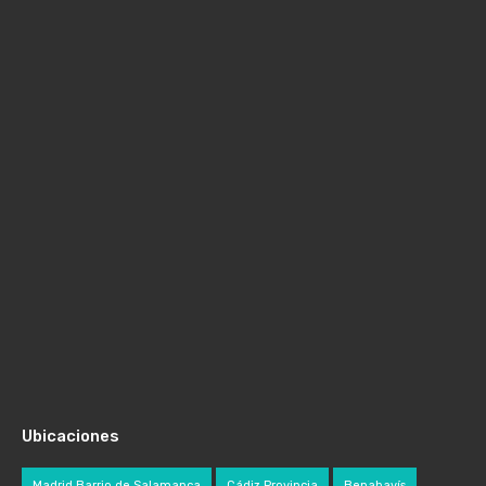
Ubicaciones
Madrid Barrio de Salamanca
Cádiz Provincia
Benahavís