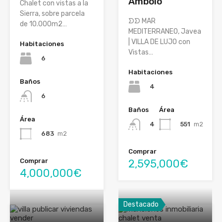
Ambolo
Chalet con vistas a la
Sierra, sobre parcela
ᗤᗤ MAR
de 10.000m2…
MEDITERRANEO, Javea
| VILLA DE LUJO con
Habitaciones
Vistas…
6
Habitaciones
Baños
4
6
Baños
Área
Área
551
m2
4
683
m2
Comprar
Comprar
2,595,000€
4,000,000€
Destacado