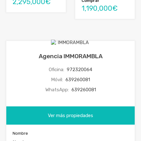
2,295,000€
Comprar
1,190,000€
Agencia IMMORAMBLA
Oficina:
972320064
Móvil:
639260081
WhatsApp:
639260081
Ver más propiedades
Nombre