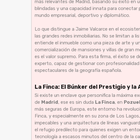
más relevantes de Madrid, basando su éxito en u
blindadas y una capacidad innata para conectar p
mundo empresarial, deportivo y diplomático.
Lo que distingue a Jaime Valcarce en el ecosiste
las grandes redes inmobiliarias. No se limitan a l
entiende el inmueble como una pieza de arte y un
comercialización de mansiones y villas de gran m
es el valor supremo. Para esta firma, el éxito se d
experto, capaz de gestionar con profesionalidad 
espectaculares de la geografía española.
La Finca: El Búnker del Prestigio y l
Si existe un enclave que personifica la máxima exc
de
Madrid
, ese es sin duda
La Finca
, en
Pozuel
más seguras de Europa, este entorno ha revolucio
Finca, y especialmente en su zona de Los Lagos, e
impecables y una arquitectura de líneas vanguardi
el refugio predilecto para quienes exigen un en
tecnología a escasos minutos del centro de la cap