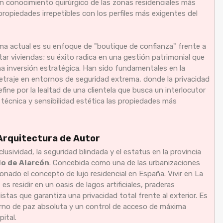
n conocimiento quirúrgico de las zonas residenciales más
ropiedades irrepetibles con los perfiles más exigentes del
ma actual es su enfoque de "boutique de confianza" frente a
istar viviendas; su éxito radica en una gestión patrimonial que
a inversión estratégica. Han sido fundamentales en la
etraje en entornos de seguridad extrema, donde la privacidad
efine por la lealtad de una clientela que busca un interlocutor
técnica y sensibilidad estética las propiedades más
a Arquitectura de Autor
lusividad, la seguridad blindada y el estatus en la provincia
o de Alarcón
. Concebida como una de las urbanizaciones
nado el concepto de lujo residencial en España. Vivir en La
s residir en un oasis de lagos artificiales, praderas
stas que garantiza una privacidad total frente al exterior. Es
torno de paz absoluta y un control de acceso de máxima
ital.