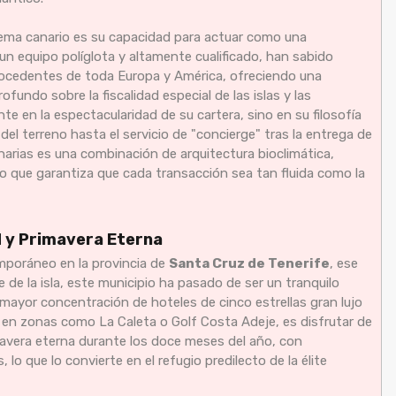
stema canario es su capacidad para actuar como una
un equipo políglota y altamente cualificado, han sabido
rocedentes de toda Europa y América, ofreciendo una
fundo sobre la fiscalidad especial de las islas y las
e en la espectacularidad de su cartera, sino en su filosofía
l terreno hasta el servicio de "concierge" tras la entrega de
Canarias es una combinación de arquitectura bioclimática,
co que garantiza que cada transacción sea tan fluida como la
d y Primavera Eterna
emporáneo en la provincia de
Santa Cruz de Tenerife
, ese
e de la isla, este municipio ha pasado de ser un tranquilo
 mayor concentración de hoteles de cinco estrellas gran lujo
 en zonas como La Caleta o Golf Costa Adeje, es disfrutar de
mavera eterna durante los doce meses del año, con
lo que lo convierte en el refugio predilecto de la élite