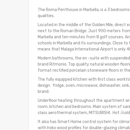
The Roma Penthouse in Marbella, is a 3 bedrooms
qualities.
Located in the middle of the Golden Mile, direct ex
next to the Roman Bridge. Just 900 meters from
Marbella and ten minutes from 8 golf courses. And
schools in Marbella and its surroundings. Close to
means that Malaga International Airport is only
Modern bathrooms, the en -suite with suspended
brand Ritmonio. Top quality natural wooden floori
format rectified porcelain stoneware floors in th
The fully equipped kitchen with first class workto
design: fridge, oven, microwave, dishwasher, sink
brand.
Underfloor heating throughout the apartment wit
room, kitchen and bedrooms. Main system of sani
class aerothermal system, MITSUBISHI. Hot /cold 
It also has Smart Home control system for climate
with Iroko wood profiles for double-glazing climal