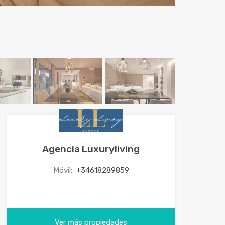
Agencia Luxuryliving
Móvil:
+34618289859
Ver más propiedades