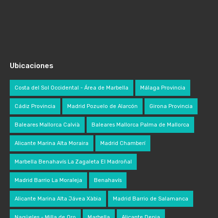
Ubicaciones
Costa del Sol Occidental - Área de Marbella
Málaga Provincia
Cádiz Provincia
Madrid Pozuelo de Alarcón
Girona Provincia
Baleares Mallorca Calvià
Baleares Mallorca Palma de Mallorca
Alicante Marina Alta Moraira
Madrid Chamberí
Marbella Benahavís La Zagaleta El Madroñal
Madrid Barrio La Moraleja
Benahavís
Alicante Marina Alta Jávea Xàbia
Madrid Barrio de Salamanca
Nagüeles - Milla de Oro
Marbella
Alicante Denia