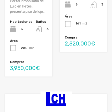
Portal Inmobiliario de
3
3
Lujo en Illetes,
presenta piso de lujo…
Área
Habitaciones
Baños
161
m2
3
3
Comprar
Área
2,820,000€
280
m2
Comprar
3,950,000€