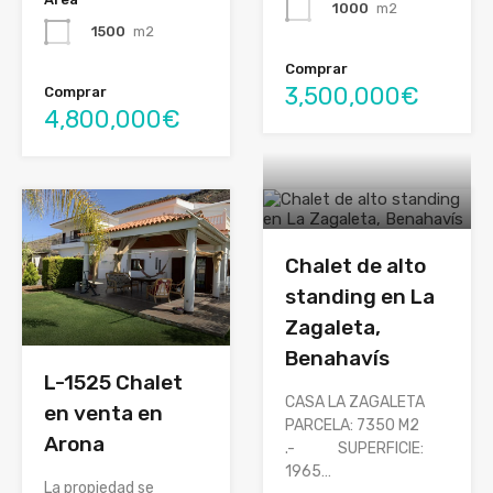
1000
m2
1500
m2
Comprar
3,500,000€
Comprar
4,800,000€
Chalet de alto
standing en La
Zagaleta,
Benahavís
L-1525 Chalet
CASA LA ZAGALETA
en venta en
PARCELA: 7350 M2
Arona
.- SUPERFICIE:
1965…
La propiedad se