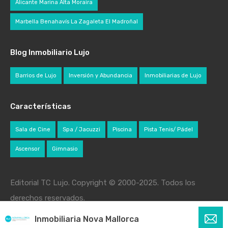
Alicante Marina Alta Moraira
Marbella Benahavís La Zagaleta El Madroñal
Blog Inmobiliario Lujo
Barrios de Lujo
Inversión y Abundancia
Inmobiliarias de Lujo
Características
Sala de Cine
Spa / Jacuzzi
Piscina
Pista Tenis/ Pádel
Ascensor
Gimnasio
Editorial TC Lujo. Copyright © 2000-2025. Todos los
derechos reservados.
Inmobiliaria Nova Mallorca