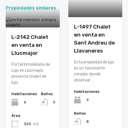
Propiedades similares
L-1497 Chalet
en venta en
L-2142 Chalet
Sant Andreu de
en venta en
Llavaneres
Llucmajor
Esta propiedad de lujo
Portal Inmobiliario de
es un fascinante
Lujo en Llucmajor,
mirador donde
presenta chalet de
observar…
lujo…
Habitaciones
Habitaciones
Baños
9
6
5
Baños
Área
8
320
m2