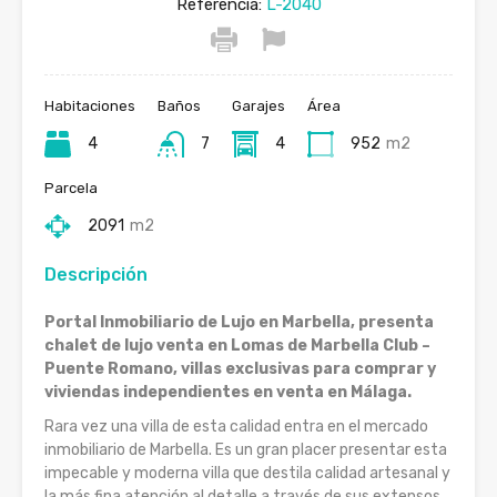
Referencia:
L-2040
Habitaciones
Baños
Garajes
Área
4
7
4
952
m2
Parcela
2091
m2
Descripción
Portal Inmobiliario de Lujo en Marbella, presenta
chalet de lujo venta en Lomas de Marbella Club –
Puente Romano, villas exclusivas para comprar y
viviendas independientes en venta en Málaga.
Rara vez una villa de esta calidad entra en el mercado
inmobiliario de Marbella. Es un gran placer presentar esta
impecable y moderna villa que destila calidad artesanal y
la más fina atención al detalle a través de sus extensos