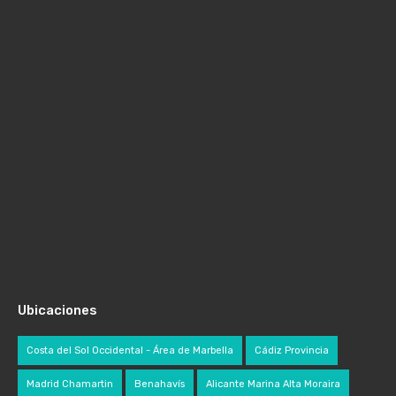
Ubicaciones
Costa del Sol Occidental - Área de Marbella
Cádiz Provincia
Madrid Chamartin
Benahavís
Alicante Marina Alta Moraira