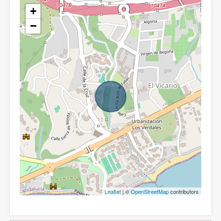
+
−
Leaflet
| ©
OpenStreetMap
contributors