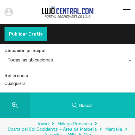
Publicar Gratis
Ubicación principal
Todas las ubicaciones
Referencia
Buscar
Inicio
Málaga Provincia
Costa del Sol Occidental - Área de Marbella
Marbella
Nagüeles - Milla de Oro