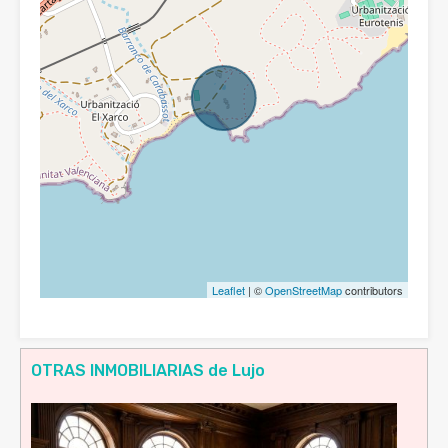
Leaflet
| ©
OpenStreetMap
contributors
OTRAS INMOBILIARIAS de Lujo