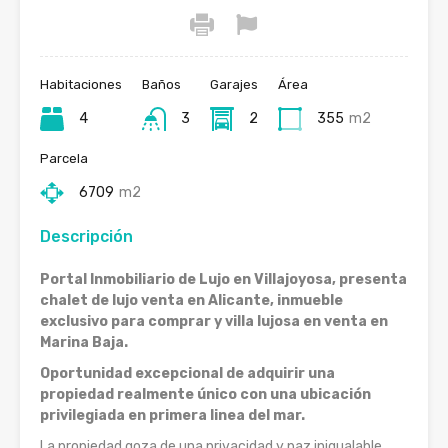
Habitaciones
Baños
Garajes
Área
4
3
2
355
m2
Parcela
6709
m2
Descripción
Portal Inmobiliario de Lujo en Villajoyosa, presenta
chalet de lujo venta en Alicante, inmueble
exclusivo para comprar y villa lujosa en venta en
Marina Baja.
Oportunidad excepcional de adquirir una
propiedad realmente único con una ubicación
privilegiada en primera linea del mar.
La propiedad goza de una privacidad y paz inigualable