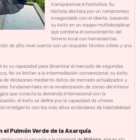
transparencia informativa. Su
historia destaca por un compromiso
innegociable con el cliente, basando
su éxito en un equipo multidisciplinar
que combina el conocimiento del
terreno local con herramientas
ón de alto nivel cuente con un respaldo técnico sólido y una
l es su capacidad para dinamizar el mercado de segundas
sca. No se limitan a la intermediación convencional; su éxito
toma de decisiones mediante datos de mercado actualizados y
o fundamentales en la revalorización de zonas del interior
égica que conecta la demanda internacional con la
zación, el éxito se define por la capacidad de ofrecer
sión inteligente con los más altos estándares de habitabilidad
n el Pulmón Verde de la Axarquía
l campo con la cercanía a la provincia de
Málaga
, ese es sin