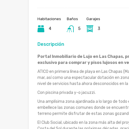
Habitaciones
Baños
Garajes
4
5
3
Descripción
Portal Inmobiliario de Lujo en Las Chapas, 
exclusivo para comprar y pisos lujosos en v
ATICO en primera línea de playa en Las Chapas (Mar
mar, así como una espectacular dotación en zona
nivel de servicios hasta ahora desconocidos en la 
Con piscina privada y-o jacuzzi.
Una amplísima zona ajardinada a lo largo de todo e
embellece las zonas comunes donde se encuentran
terreno permite disfrutar de estas zonas gozando 
El Club Social, ubicado en la zona más alta del pr
Costa del Sol durante las próximas décadas, grac