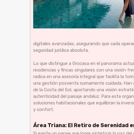
digitales avanzadas, asegurando que cada operaci
seguridad jurídica absoluta.
Lo que distingue a Grocasa en el panorama actua
residencias y fincas singulares con una visión fre
radica en una asesoría integral que facilita la 
una gestión posventa sumamente cuidada. Han sid
de la Costa del Sol, aportando una visión estrat
autenticidad del paisaje andaluz. Para esta organi
soluciones habitacionales que equilibran la inver
y confort.
Área Triana: El Retiro de Serenidad e
Si existe un paraje que logre sintetizar la paz de