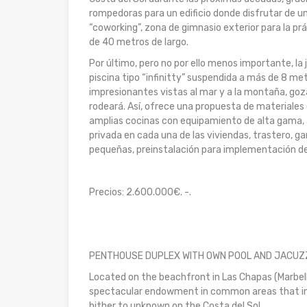
rompedoras para un edificio donde disfrutar de 
“coworking”, zona de gimnasio exterior para la pr
de 40 metros de largo.
Por último, pero no por ello menos importante, la
piscina tipo “infinitty” suspendida a más de 8 me
impresionantes vistas al mar y a la montaña, goz
rodeará. Así, ofrece una propuesta de materiales 
amplias cocinas con equipamiento de alta gama, ai
privada en cada una de las viviendas, trastero, g
pequeñas, preinstalación para implementación de 
Precios: 2.600.000€. -.
PENTHOUSE DUPLEX WITH OWN POOL AND JACUZZI
Located on the beachfront in Las Chapas (Marbella)
spectacular endowment in common areas that incl
hither to unknown on the Costa del Sol.