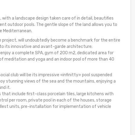
with a landscape design taken care of in detail, beautifies
t outdoor pools. The gentle slope of the land allows you to
he Mediterranean.
he project, will undoubtedly become a benchmark for the entire
to its innovative and avant-garde architecture;
n enjoy a complete SPA, gym of 200 m2, dedicated area for
of meditation and yoga and an indoor pool of more than 40
ocial club will be its impressive «infinitty» pool suspended
oy stunning views of the sea and the mountains, enjoying a
nd it.
 that include first-class porcelain tiles, large kitchens with
trol per room, private pool in each of the houses, storage
llest units, pre-installation for implementation of vehicle