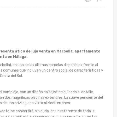
presenta ático de lujo venta en Marbella, apartamento
enta en Málaga.
bella), en una de las últimas parcelas disponibles frente al
s comunes que incluyen un centro social de características y
Costa del Sol.
l complejo, con un diseño paisajístico cuidado al detalle,
 dos magníficas piscinas exteriores. La suave pendiente del
de una privilegiada vista al Mediterráneo.
oyecto, se convertirá, sin duda, en un referente de toda la
ias a su arquitectura innovadora y vanguardista; apuestas