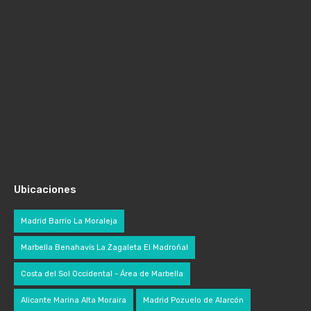
Ubicaciones
Madrid Barrio La Moraleja
Marbella Benahavís La Zagaleta El Madroñal
Costa del Sol Occidental - Área de Marbella
Alicante Marina Alta Moraira
Madrid Pozuelo de Alarcón