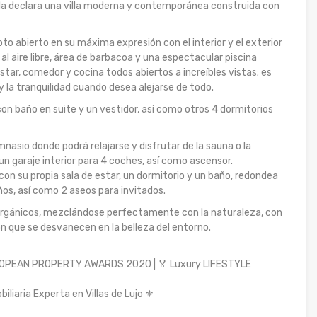
 la declara una villa moderna y contemporánea construida con
pto abierto en su máxima expresión con el interior y el exterior
aire libre, área de barbacoa y una espectacular piscina
estar, comedor y cocina todos abiertos a increíbles vistas; es
y la tranquilidad cuando desea alejarse de todo.
 con baño en suite y un vestidor, así como otros 4 dormitorios
mnasio donde podrá relajarse y disfrutar de la sauna o la
n garaje interior para 4 coches, así como ascensor.
con su propia sala de estar, un dormitorio y un baño, redondea
ños, así como 2 aseos para invitados.
y orgánicos, mezclándose perfectamente con la naturaleza, con
n que se desvanecen en la belleza del entorno.
UROPEAN PROPERTY AWARDS 2020 | 🏅 Luxury LIFESTYLE
iliaria Experta en Villas de Lujo ⚜