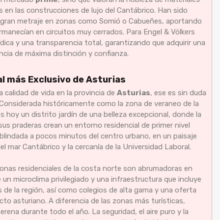
s en las construcciones de lujo del Cantábrico. Han sido
 de gran metraje en zonas como Somió o Cabueñes, aportando
ermanecían en circuitos muy cerrados. Para Engel & Völkers
rídica y una transparencia total, garantizando que adquirir una
encia de máxima distinción y confianza.
ial más Exclusivo de Asturias
la calidad de vida en la provincia de
Asturias
, ese es sin duda
 Considerada históricamente como la zona de veraneo de la
es hoy un distrito jardín de una belleza excepcional, donde la
 sus praderas crean un entorno residencial de primer nivel
d blindada a pocos minutos del centro urbano, en un paisaje
del mar Cantábrico y la cercanía de la Universidad Laboral.
zonas residenciales de la costa norte son abrumadoras en
e un microclima privilegiado y una infraestructura que incluye
s de la región, así como colegios de alta gama y una oferta
to asturiano. A diferencia de las zonas más turísticas,
ena durante todo el año. La seguridad, el aire puro y la