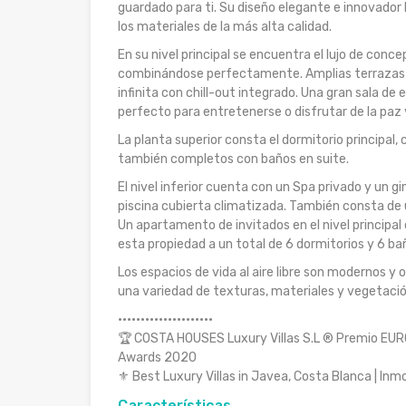
guardado para ti. Su diseño elegante e innovador
los materiales de la más alta calidad.
En su nivel principal se encuentra el lujo de conce
combinándose perfectamente. Amplias terrazas al 
infinita con chill-out integrado. Una gran sala de 
perfecto para entretenerse o disfrutar de la paz 
La planta superior consta el dormitorio principal,
también completos con baños en suite.
El nivel inferior cuenta con un Spa privado y un gi
piscina cubierta climatizada. También consta de u
Un apartamento de invitados en el nivel principal 
esta propiedad a un total de 6 dormitorios y 6 ba
Los espacios de vida al aire libre son modernos 
una variedad de texturas, materiales y vegetació
·····················
🏆 COSTA HOUSES Luxury Villas S.L ® Premio E
Awards 2020
⚜ Best Luxury Villas in Javea, Costa Blanca | Inmob
Características