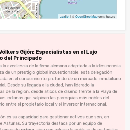
Leaflet
| ©
OpenStreetMap
contributors
Völkers Gijón: Especialistas en el Lujo
o del Principado
 la excelencia de la firma alemana adaptada a la idiosincrasia
oza de un prestigio global incuestionable, esta delegación
asada en el conocimiento profundo de un mercado inmobiliario
ial. Desde su llegada a la ciudad, han liderado la
s de la región, desde áticos de diseño frente a la Playa de
as indianas que salpican las parroquias más nobles del
entre el propietario local y el inversor internacional.
jón es su capacidad para gestionar activos que son, en
e Asturias. Su trayectoria destaca por un equipo de
el mercado
prime
, sino que valoran la nobleza de materiales