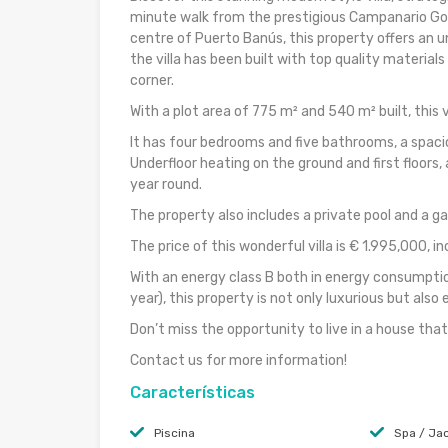
minute walk from the prestigious Campanario Gol
centre of Puerto Banús, this property offers an u
the villa has been built with top quality material
corner.
With a plot area of ​​775 m² and 540 m² built, this
It has four bedrooms and five bathrooms, a spacio
Underfloor heating on the ground and first floors, 
year round.
The property also includes a private pool and a g
The price of this wonderful villa is € 1.995,000, i
With an energy class B both in energy consumpt
year), this property is not only luxurious but also e
Don’t miss the opportunity to live in a house tha
Contact us for more information!
Características
Piscina
Spa / Jac