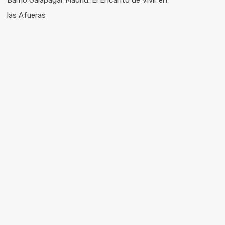
Barrio Galapagar Madrid: El Encanto de Vivir en
las Afueras