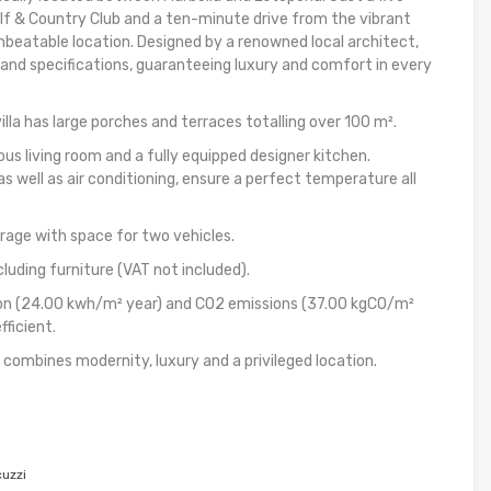
f & Country Club and a ten-minute drive from the vibrant
nbeatable location. Designed by a renowned local architect,
s and specifications, guaranteeing luxury and comfort in every
 villa has large porches and terraces totalling over 100 m².
us living room and a fully equipped designer kitchen.
as well as air conditioning, ensure a perfect temperature all
arage with space for two vehicles.
ncluding furniture (VAT not included).
ion (24.00 kwh/m² year) and CO2 emissions (37.00 kgCO/m²
fficient.
t combines modernity, luxury and a privileged location.
uzzi