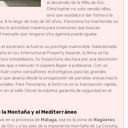
al desarrollo de la Milla de Oro;
Christopher no solo vendía villas,
sino que ayudaba a dar forma a la
la. A lo largo de más de 50 años, Panorama ha mantenido su
mo la autoridad máxima para inversores que buscan
el mercado que ninguna otra agencia puede igualar.
l escenario actual es su prestigio inamovible. Galardonada
ña en los International Property Awards, la firma se ha
eos inmobiliarios. Su trayectoria destaca por una discreción
as que a menudo ni siquiera llegan a publicarse. Con un
ctúan como consultores estratégicos para las grandes
co que abarca desde la prospección de parcelas únicas hasta
iales. Para Panorama, el éxito no es la transacción rápida,
n en el sello Clover la máxima garantía de seguridad en el
e la Montaña y el Mediterráneo
tus en la provincia de
Málaga
, ese es la zona de
Nagüeles
lla de Oro y a los pies de la imponente montaña de La Concha,