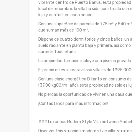
vibrante centro de Puerto Banús, esta propiedad 
local de renombre, la villa ha sido construida con
lujo y confort en cada rincón.
Con una superficie de parcela de 775 m² y 540 m²
que suman más de 100 m².
Dispone de cuatro dormitorios y cinco baños, un 
suelo radiante en planta baja y primera, así com
durante todo el año.
La propiedad también incluye una piscina privada 
El precio de esta maravillosa villa es de 1.995.000
Con una clase energética B tanto en consumo de
(37,00 kgCO/m² año), esta propiedad no solo es lu
No pierdas la oportunidad de vivir en una casa qu
¡Contáctanos para más información!
### Luxurious Modern Style Villa between Marbel
Discover this stunning modern style villa, strate