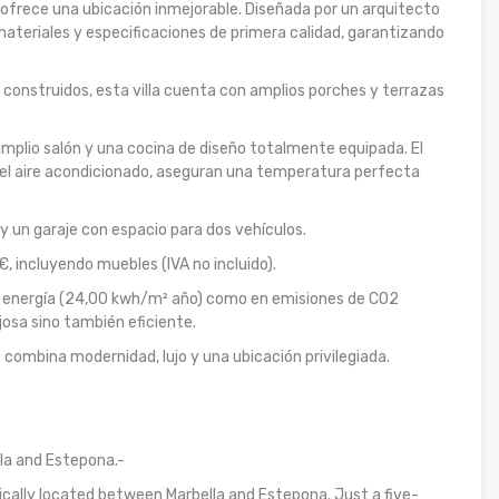
ofrece una ubicación inmejorable. Diseñada por un arquitecto
 materiales y especificaciones de primera calidad, garantizando
 construidos, esta villa cuenta con amplios porches y terrazas
amplio salón y una cocina de diseño totalmente equipada. El
o el aire acondicionado, aseguran una temperatura perfecta
y un garaje con espacio para dos vehículos.
€, incluyendo muebles (IVA no incluido).
 energía (24,00 kwh/m² año) como en emisiones de CO2
josa sino también eficiente.
e combina modernidad, lujo y una ubicación privilegiada.
la and Estepona.-
gically located between Marbella and Estepona. Just a five-