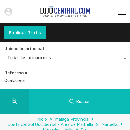
Publicar Gratis
Ubicación principal
Todas las ubicaciones
Referencia
Buscar
Inicio
Málaga Provincia
Costa del Sol Occidental - Área de Marbella
Marbella
Nagüeles - Milla de Oro