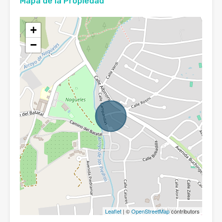
Mapa de la Propiedad
+
−
Leaflet
| ©
OpenStreetMap
contributors