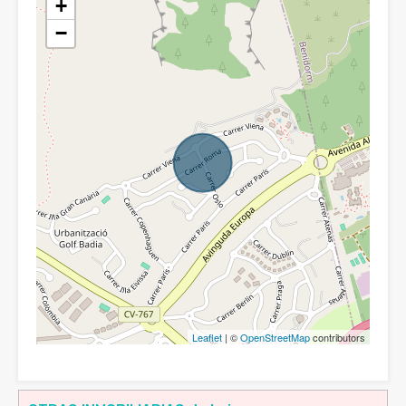
+
−
Leaflet
| ©
OpenStreetMap
contributors