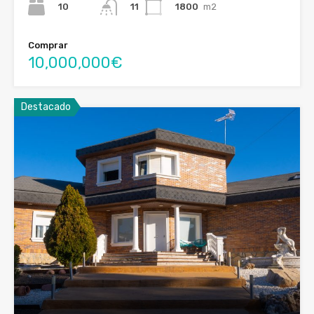
10
1800
m2
11
Comprar
10,000,000€
Destacado