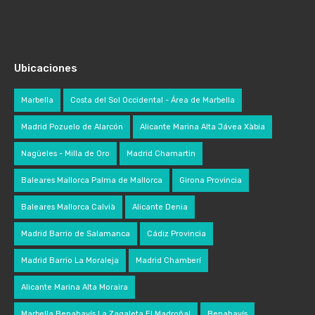
Ubicaciones
Marbella
Costa del Sol Occidental - Área de Marbella
Madrid Pozuelo de Alarcón
Alicante Marina Alta Jávea Xàbia
Nagüeles - Milla de Oro
Madrid Chamartin
Baleares Mallorca Palma de Mallorca
Girona Provincia
Baleares Mallorca Calvià
Alicante Denia
Madrid Barrio de Salamanca
Cádiz Provincia
Madrid Barrio La Moraleja
Madrid Chamberí
Alicante Marina Alta Moraira
Marbella Benahavís La Zagaleta El Madroñal
Benahavís