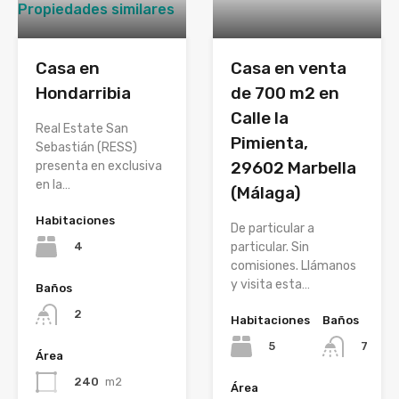
Propiedades similares
Casa en
Casa en venta
Hondarribia
de 700 m2 en
Calle la
Real Estate San
Pimienta,
Sebastián (RESS)
29602 Marbella
presenta en exclusiva
en la…
(Málaga)
Habitaciones
De particular a
4
particular. Sin
comisiones. Llámanos
y visita esta…
Baños
2
Habitaciones
Baños
5
7
Área
240
m2
Área