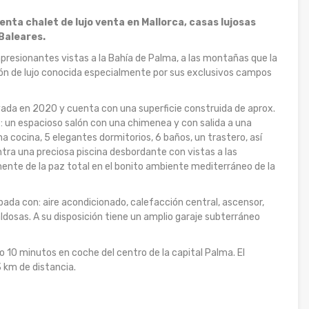
senta chalet de lujo venta en Mallorca, casas lujosas
Baleares.
mpresionantes vistas a la Bahía de Palma, a las montañas que la
ón de lujo conocida especialmente por sus exclusivos campos
a en 2020 y cuenta con una superficie construida de aprox.
: un espacioso salón con una chimenea y con salida a una
a cocina, 5 elegantes dormitorios, 6 baños, un trastero, así
ntra una preciosa piscina desbordante con vistas a las
ente de la paz total en el bonito ambiente mediterráneo de la
pada con: aire acondicionado, calefacción central, ascensor,
ldosas. A su disposición tiene un amplio garaje subterráneo
lo 10 minutos en coche del centro de la capital Palma. El
 km de distancia.