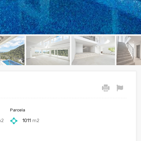
Parcela
m2
1011
m2