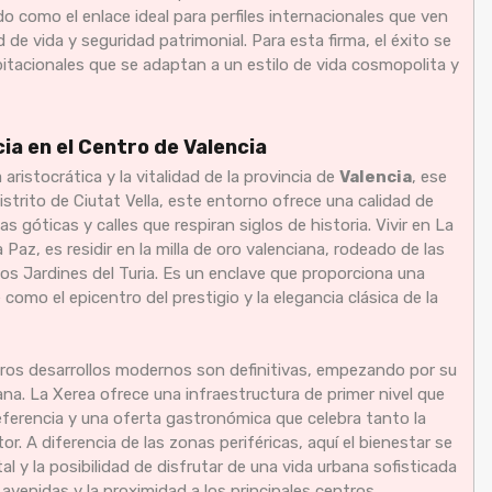
o como el enlace ideal para perfiles internacionales que ven
de vida y seguridad patrimonial. Para esta firma, el éxito se
bitacionales que se adaptan a un estilo de vida cosmopolita y
ia en el Centro de Valencia
 aristocrática y la vitalidad de la provincia de
Valencia
, ese
distrito de Ciutat Vella, este entorno ofrece una calidad de
s góticas y calles que respiran siglos de historia. Vivir en La
a Paz, es residir en la milla de oro valenciana, rodeado de las
los Jardines del Turia. Es un enclave que proporciona una
omo el epicentro del prestigio y la elegancia clásica de la
tros desarrollos modernos son definitivas, empezando por su
ana. La Xerea ofrece una infraestructura de primer nivel que
referencia y una oferta gastronómica que celebra tanto la
r. A diferencia de las zonas periféricas, aquí el bienestar se
 y la posibilidad de disfrutar de una vida urbana sofisticada
us avenidas y la proximidad a los principales centros