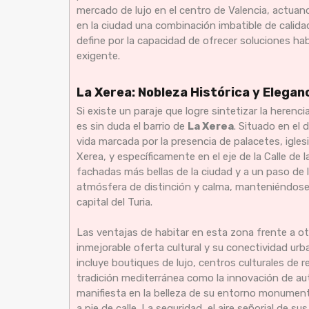
mercado de lujo en el centro de Valencia, actuand
en la ciudad una combinación imbatible de calidad 
define por la capacidad de ofrecer soluciones ha
exigente.
La Xerea: Nobleza Histórica y Eleganc
Si existe un paraje que logre sintetizar la herencia
es sin duda el barrio de
La Xerea
. Situado en el 
vida marcada por la presencia de palacetes, iglesia
Xerea, y específicamente en el eje de la Calle de l
fachadas más bellas de la ciudad y a un paso de 
atmósfera de distinción y calma, manteniéndose c
capital del Turia.
Las ventajas de habitar en esta zona frente a o
inmejorable oferta cultural y su conectividad urb
incluye boutiques de lujo, centros culturales de 
tradición mediterránea como la innovación de auto
manifiesta en la belleza de su entorno monumental
a pie de calle. La seguridad, el aire señorial de s