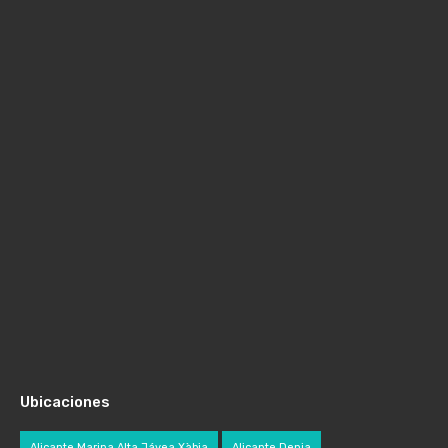
Ubicaciones
Alicante Marina Alta Jávea Xàbia
Alicante Denia