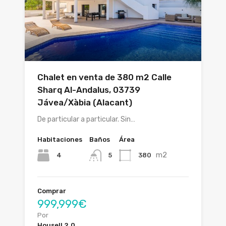
Chalet en venta de 380 m2 Calle
Sharq Al-Andalus, 03739
Jávea/Xàbia (Alacant)
De particular a particular. Sin…
Habitaciones
Baños
Área
m2
4
380
5
Comprar
999,999€
Por
Housell 2.0