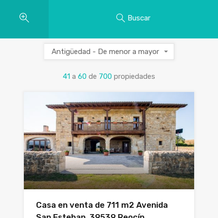
Buscar
Antigüedad - De menor a mayor
41
a
60
de
700
propiedades
Casa en venta de 711 m2 Avenida
San Esteban, 39539 Reocín